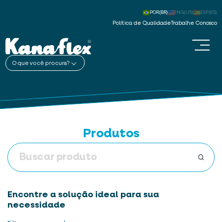
POR(BR)
ING(US)
ESP(ES)
Política de Qualidade
Trabalhe Conosco
O que você procura?
Produtos
Encontre a solução ideal para sua
necessidade