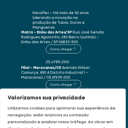
Kanaflex – Há mais de 50 anos
liderando a inovação na
produção de Tubos, Dutos e
Mangueiras
Matriz – Embu das Artes/SP
Rua José Semião
Rodrigues Agostinho, 282
Bairro Quinhaú –
Embu das Artes / SP
06833-905
Como chegar
(11) 4785-2100
Filial – Maracanaú/CE
Avenida Wilson
Camurça, 650 A
Distrito Industrial 1 –
Maracanaú / CE
61939-000
Como chegar
Valorizamos sua privacidade
(85) 3250-1235
Utilizamos cookies para aprimorar sua experiência de
navegação, exibir anúncios ou conteúdo
Este site usa cookies e dados pessoais de acordo com os nossos
Termos de Uso e
personalizado e analisar nosso tráfego. Ao clicar em
Política de Privacidade
.