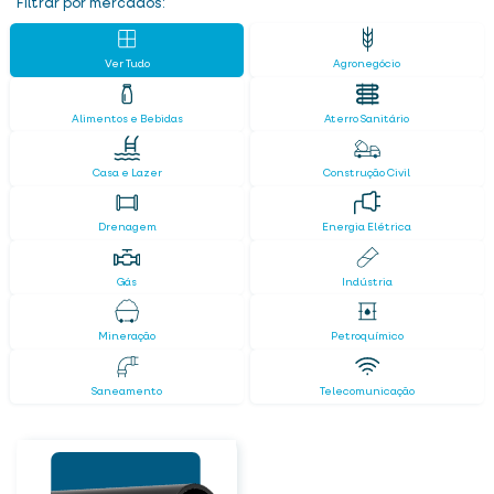
Filtrar por mercados:
Ver Tudo
Agronegócio
Alimentos e Bebidas
Aterro Sanitário
Casa e Lazer
Construção Civil
Drenagem
Energia Elétrica
Gás
Indústria
Mineração
Petroquímico
Saneamento
Telecomunicação