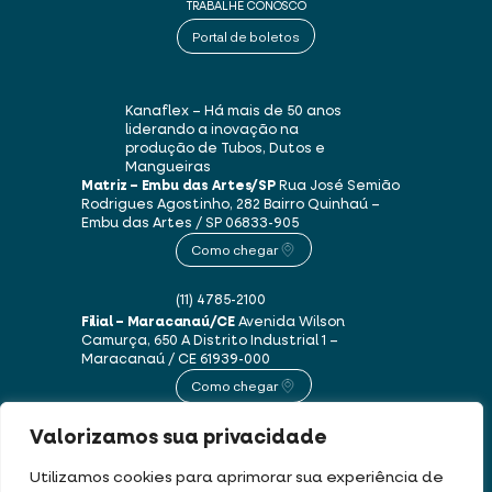
TRABALHE CONOSCO
Portal de boletos
Kanaflex – Há mais de 50 anos
liderando a inovação na
produção de Tubos, Dutos e
Mangueiras
Matriz – Embu das Artes/SP
Rua José Semião
Rodrigues Agostinho, 282
Bairro Quinhaú –
Embu das Artes / SP
06833-905
Como chegar
(11) 4785-2100
Filial – Maracanaú/CE
Avenida Wilson
Camurça, 650 A
Distrito Industrial 1 –
Maracanaú / CE
61939-000
Como chegar
Valorizamos sua privacidade
(85) 3250-1235
Utilizamos cookies para aprimorar sua experiência de