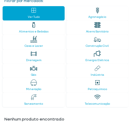
Filtrar por mercados:
Ver Tudo
Agronegócio
Alimentos e Bebidas
Aterro Sanitário
Casa e Lazer
Construção Civil
Drenagem
Energia Elétrica
Gás
Indústria
Mineração
Petroquímico
Saneamento
Telecomunicação
Nenhum produto encontrado