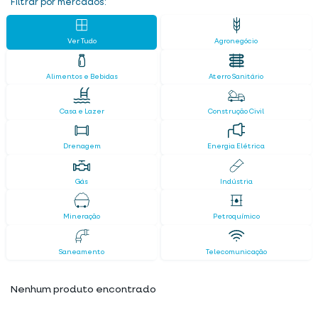
Filtrar por mercados:
Ver Tudo
Agronegócio
Alimentos e Bebidas
Aterro Sanitário
Casa e Lazer
Construção Civil
Drenagem
Energia Elétrica
Gás
Indústria
Mineração
Petroquímico
Saneamento
Telecomunicação
Nenhum produto encontrado