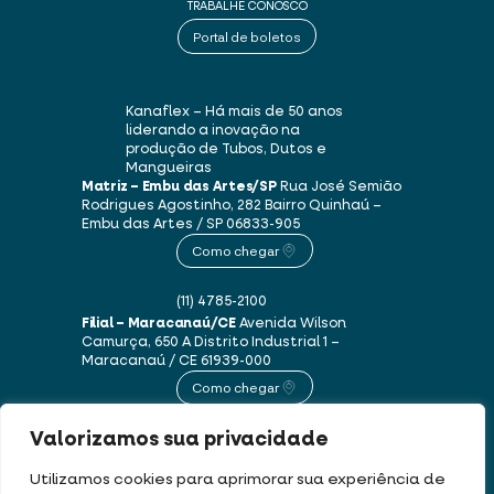
TRABALHE CONOSCO
Portal de boletos
Kanaflex – Há mais de 50 anos
liderando a inovação na
produção de Tubos, Dutos e
Mangueiras
Matriz – Embu das Artes/SP
Rua José Semião
Rodrigues Agostinho, 282
Bairro Quinhaú –
Embu das Artes / SP
06833-905
Como chegar
(11) 4785-2100
Filial – Maracanaú/CE
Avenida Wilson
Camurça, 650 A
Distrito Industrial 1 –
Maracanaú / CE
61939-000
Como chegar
Valorizamos sua privacidade
(85) 3250-1235
Utilizamos cookies para aprimorar sua experiência de