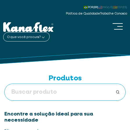
POR(BR)
ING(US)
ESP(ES)
Política de Qualidade
Trabalhe Conosco
O que você procura?
Produtos
Encontre a solução ideal para sua
necessidade