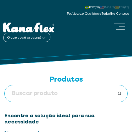
POR(BR)
ING(US)
ESP(ES)
Política de Qualidade
Trabalhe Conosco
O que você procura?
Produtos
Encontre a solução ideal para sua
necessidade