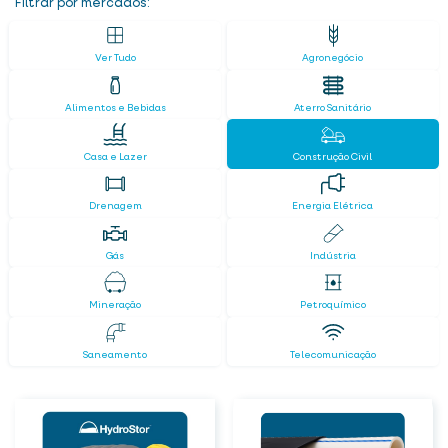
Filtrar por mercados:
Ver Tudo
Agronegócio
Alimentos e Bebidas
Aterro Sanitário
Casa e Lazer
Construção Civil
Drenagem
Energia Elétrica
Gás
Indústria
Mineração
Petroquímico
Saneamento
Telecomunicação