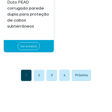
Duto PEAD
corrugado parede
dupla para proteção
de cabos
subterrâneos
Ver produto
1
2
3
4
Próxima