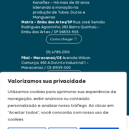
Kanaflex – Há mais de 50 anos
liderando a inovação na
produção de Tubos, Dutos e
Mangueiras
Matriz – Embu das Artes/SP
Rua José Semião
Rodrigues Agostinho, 282
Bairro Quinhaú –
Embu das Artes / SP
06833-905
Como chegar
(11) 4785-2100
Filial – Maracanaú/CE
Avenida Wilson
Camurça, 650 A
Distrito Industrial 1 –
Maracanaú / CE
61939-000
Como chegar
Valorizamos sua privacidade
(85) 3250-1235
Utilizamos cookies para aprimorar sua experiência de
navegação, exibir anúncios ou conteúdo
personalizado e analisar nosso tráfego. Ao clicar em
Este site usa cookies e dados pessoais de acordo com os nossos
Termos de Uso e
“Aceitar todos”, você concorda com nosso uso de
Política de Privacidade
.
cookies.
FILTRAR PRODUTOS
DEV & DESIGN BY: