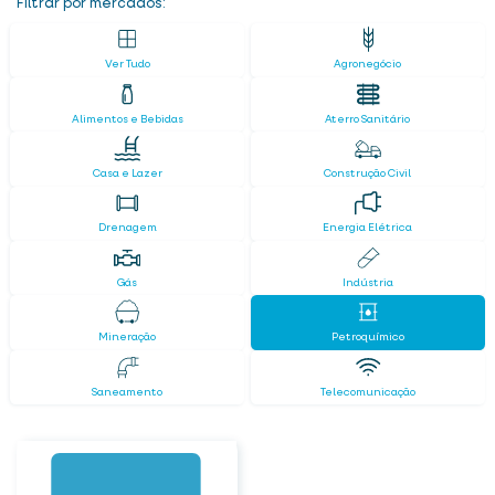
Filtrar por mercados:
Ver Tudo
Agronegócio
Alimentos e Bebidas
Aterro Sanitário
Casa e Lazer
Construção Civil
Drenagem
Energia Elétrica
Gás
Indústria
Mineração
Petroquímico
Saneamento
Telecomunicação