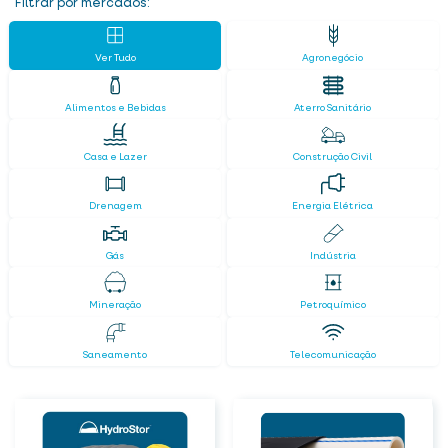
Filtrar por mercados:
Ver Tudo
Agronegócio
Alimentos e Bebidas
Aterro Sanitário
Casa e Lazer
Construção Civil
Drenagem
Energia Elétrica
Gás
Indústria
Mineração
Petroquímico
Saneamento
Telecomunicação