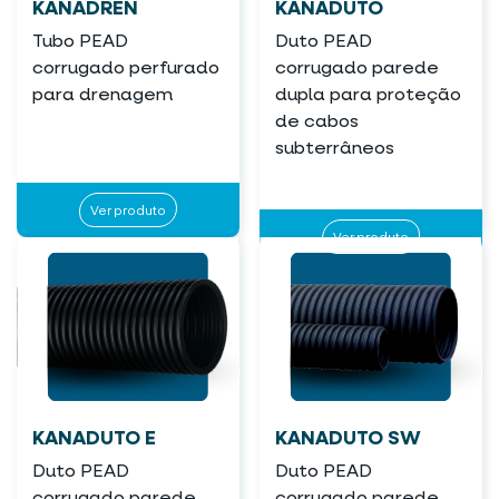
KANADREN
KANADUTO
Tubo PEAD
Duto PEAD
corrugado perfurado
corrugado parede
para drenagem
dupla para proteção
de cabos
subterrâneos
Ver produto
Ver produto
KANADUTO E
KANADUTO SW
Duto PEAD
Duto PEAD
corrugado parede
corrugado parede