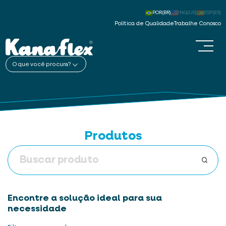
POR(BR)
ING(US)
ESP(ES)
Política de Qualidade
Trabalhe Conosco
O que você procura?
Produtos
Encontre a solução ideal para sua
necessidade