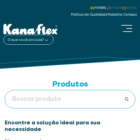
POR(BR)
ING(US)
ESP(ES)
Política de Qualidade
Trabalhe Conosco
O que você procura?
Produtos
Encontre a solução ideal para sua
necessidade