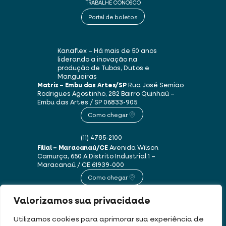
TRABALHE CONOSCO
Portal de boletos
Kanaflex – Há mais de 50 anos
liderando a inovação na
produção de Tubos, Dutos e
Mangueiras
Matriz – Embu das Artes/SP
Rua José Semião
Rodrigues Agostinho, 282
Bairro Quinhaú –
Embu das Artes / SP
06833-905
Como chegar
(11) 4785-2100
Filial – Maracanaú/CE
Avenida Wilson
Camurça, 650 A
Distrito Industrial 1 –
Maracanaú / CE
61939-000
Como chegar
Valorizamos sua privacidade
(85) 3250-1235
Utilizamos cookies para aprimorar sua experiência de