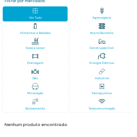
Filtrar por mercados:
Ver Tudo
Agronegócio
Alimentos e Bebidas
Aterro Sanitário
Casa e Lazer
Construção Civil
Drenagem
Energia Elétrica
Gás
Indústria
Mineração
Petroquímico
Saneamento
Telecomunicação
Nenhum produto encontrado