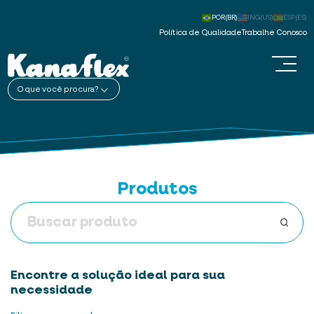
POR(BR)
ING(US)
ESP(ES)
Política de Qualidade
Trabalhe Conosco
O que você procura?
Produtos
Encontre a solução ideal para sua
necessidade