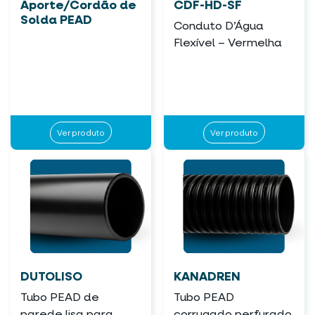
Aporte/Cordão de
CDF-HD-SF
Solda PEAD
Conduto D’Água
Flexível – Vermelha
Ver produto
Ver produto
DUTOLISO
KANADREN
Tubo PEAD de
Tubo PEAD
parede lisa para
corrugado perfurado