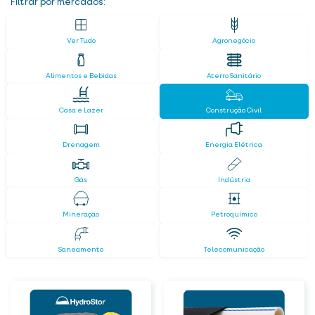
Filtrar por mercados:
Ver Tudo
Agronegócio
Alimentos e Bebidas
Aterro Sanitário
Casa e Lazer
Construção Civil
Drenagem
Energia Elétrica
Gás
Indústria
Mineração
Petroquímico
Saneamento
Telecomunicação