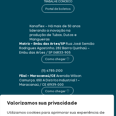
TRABALHE CONOSCO
Portal de boletos
Kanaflex – Há mais de 50 anos
liderando a inovação na
produção de Tubos, Dutos e
Mangueiras
Matriz – Embu das Artes/SP
Rua José Semião
Rodrigues Agostinho, 282
Bairro Quinhaú –
Embu das Artes / SP
06833-905
Como chegar
(11) 4785-2100
Filial – Maracanaú/CE
Avenida Wilson
Camurça, 650 A
Distrito Industrial 1 –
Maracanaú / CE
61939-000
Como chegar
Valorizamos sua privacidade
(85) 3250-1235
Utilizamos cookies para aprimorar sua experiência de