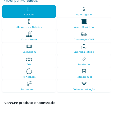
Filtrar por mercados:
Ver Tudo
Agronegócio
Alimentos e Bebidas
Aterro Sanitário
Casa e Lazer
Construção Civil
Drenagem
Energia Elétrica
Gás
Indústria
Mineração
Petroquímico
Saneamento
Telecomunicação
Nenhum produto encontrado