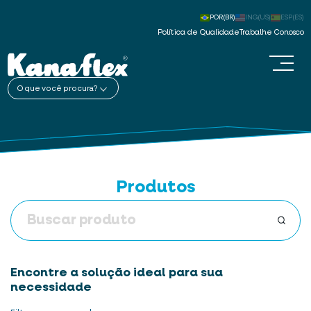
POR(BR)
ING(US)
ESP(ES)
Política de Qualidade
Trabalhe Conosco
O que você procura?
Produtos
Encontre a solução ideal para sua
necessidade