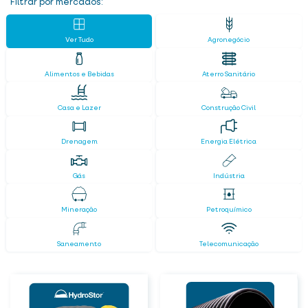
Filtrar por mercados:
Ver Tudo
Agronegócio
Alimentos e Bebidas
Aterro Sanitário
Casa e Lazer
Construção Civil
Drenagem
Energia Elétrica
Gás
Indústria
Mineração
Petroquímico
Saneamento
Telecomunicação