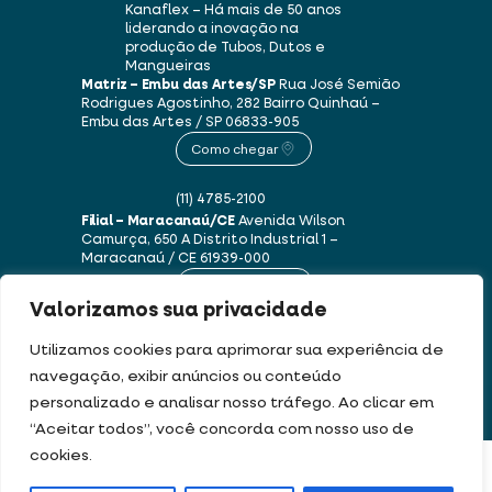
Kanaflex – Há mais de 50 anos
liderando a inovação na
produção de Tubos, Dutos e
Mangueiras
Matriz – Embu das Artes/SP
Rua José Semião
Rodrigues Agostinho, 282
Bairro Quinhaú –
Embu das Artes / SP
06833-905
Como chegar
(11) 4785-2100
Filial – Maracanaú/CE
Avenida Wilson
Camurça, 650 A
Distrito Industrial 1 –
Maracanaú / CE
61939-000
Como chegar
Valorizamos sua privacidade
(85) 3250-1235
Utilizamos cookies para aprimorar sua experiência de
navegação, exibir anúncios ou conteúdo
personalizado e analisar nosso tráfego. Ao clicar em
Este site usa cookies e dados pessoais de acordo com os nossos
Termos de Uso e
“Aceitar todos”, você concorda com nosso uso de
Política de Privacidade
.
cookies.
FILTRAR PRODUTOS
DEV & DESIGN BY: