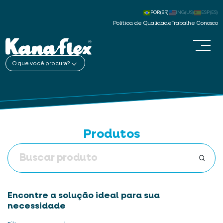
POR(BR)
ING(US)
ESP(ES)
Política de Qualidade
Trabalhe Conosco
O que você procura?
Produtos
Encontre a solução ideal para sua
necessidade