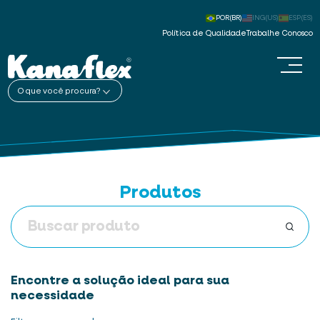
POR(BR)
ING(US)
ESP(ES)
Política de Qualidade
Trabalhe Conosco
O que você procura?
Produtos
Encontre a solução ideal para sua
necessidade