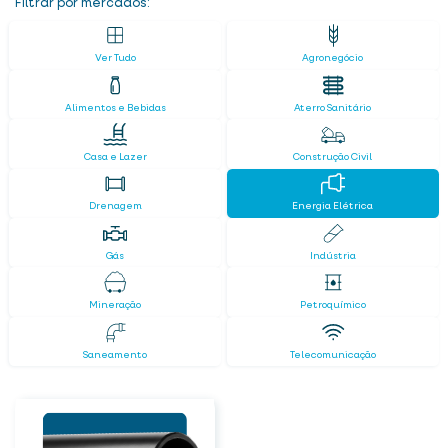
Filtrar por mercados:
Ver Tudo
Agronegócio
Alimentos e Bebidas
Aterro Sanitário
Casa e Lazer
Construção Civil
Drenagem
Energia Elétrica
Gás
Indústria
Mineração
Petroquímico
Saneamento
Telecomunicação