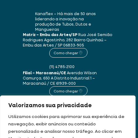
Kanaflex – Há mais de 50 anos
liderando a inovação na
produção de Tubos, Dutos e
Mangueiras
Matriz – Embu das Artes/SP
Rua José Semião
Rodrigues Agostinho, 282
Bairro Quinhaú –
Embu das Artes / SP
06833-905
Como chegar
(11) 4785-2100
Filial – Maracanaú/CE
Avenida Wilson
Camurça, 650 A
Distrito Industrial 1 –
Maracanaú / CE
61939-000
Como chegar
Valorizamos sua privacidade
(85) 3250-1235
Utilizamos cookies para aprimorar sua experiência de
navegação, exibir anúncios ou conteúdo
Este site usa cookies e dados pessoais de acordo com os nossos
Termos de Uso e
personalizado e analisar nosso tráfego. Ao clicar em
Política de Privacidade
.