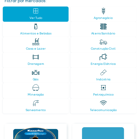
Filtrar por mercados:
Ver Tudo
Agronegócio
Alimentos e Bebidas
Aterro Sanitário
Casa e Lazer
Construção Civil
Drenagem
Energia Elétrica
Gás
Indústria
Mineração
Petroquímico
Saneamento
Telecomunicação