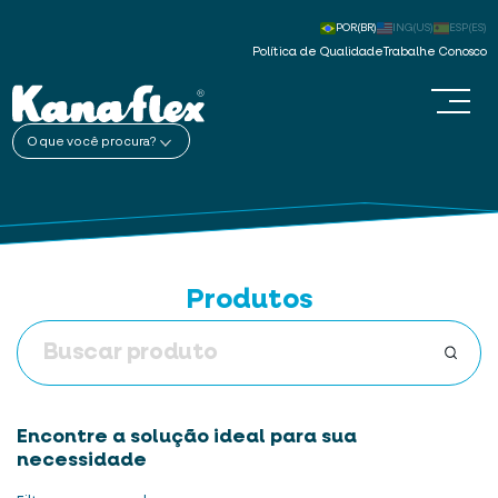
POR(BR)
ING(US)
ESP(ES)
Política de Qualidade
Trabalhe Conosco
O que você procura?
Produtos
Encontre a solução ideal para sua
necessidade