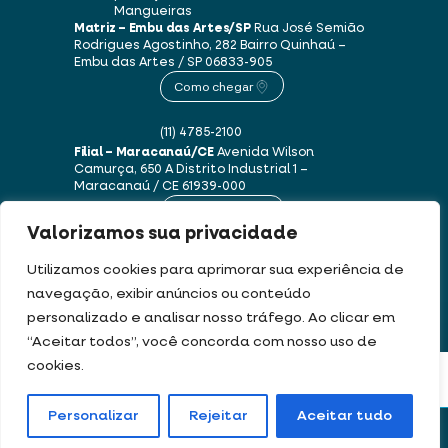
Mangueiras
Matriz – Embu das Artes/SP
Rua José Semião
Rodrigues Agostinho, 282
Bairro Quinhaú –
Embu das Artes / SP
06833-905
Como chegar
(11) 4785-2100
Filial – Maracanaú/CE
Avenida Wilson
Camurça, 650 A
Distrito Industrial 1 –
Maracanaú / CE
61939-000
Como chegar
Valorizamos sua privacidade
(85) 3250-1235
Utilizamos cookies para aprimorar sua experiência de
navegação, exibir anúncios ou conteúdo
personalizado e analisar nosso tráfego. Ao clicar em
Este site usa cookies e dados pessoais de acordo com os nossos
Termos de Uso e
“Aceitar todos”, você concorda com nosso uso de
Política de Privacidade
.
cookies.
FILTRAR PRODUTOS
DEV & DESIGN BY:
Personalizar
Rejeitar
Aceitar tudo
Portal de boletos