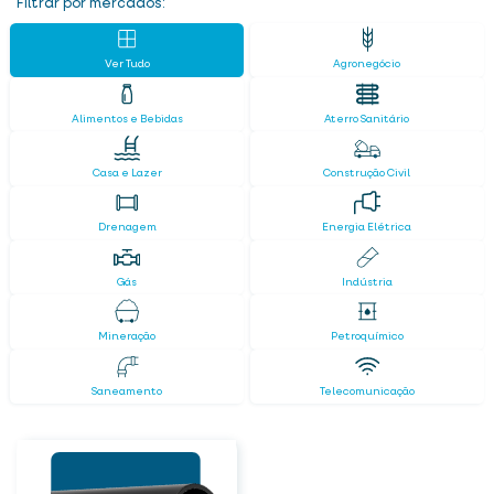
Filtrar por mercados:
Ver Tudo
Agronegócio
Alimentos e Bebidas
Aterro Sanitário
Casa e Lazer
Construção Civil
Drenagem
Energia Elétrica
Gás
Indústria
Mineração
Petroquímico
Saneamento
Telecomunicação