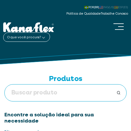
POR(BR)
ING(US)
ESP(ES)
Política de Qualidade
Trabalhe Conosco
O que você procura?
Produtos
Encontre a solução ideal para sua
necessidade