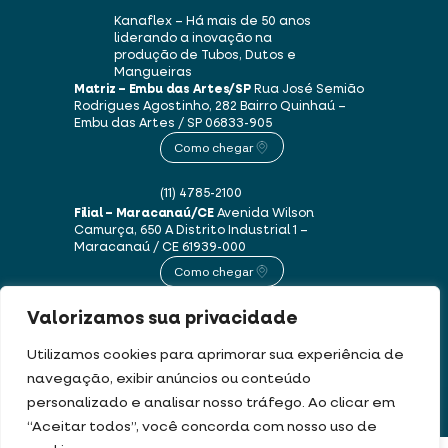
Kanaflex – Há mais de 50 anos
liderando a inovação na
produção de Tubos, Dutos e
Mangueiras
Matriz – Embu das Artes/SP
Rua José Semião
Rodrigues Agostinho, 282
Bairro Quinhaú –
Embu das Artes / SP
06833-905
Como chegar
(11) 4785-2100
Filial – Maracanaú/CE
Avenida Wilson
Camurça, 650 A
Distrito Industrial 1 –
Maracanaú / CE
61939-000
Como chegar
Valorizamos sua privacidade
(85) 3250-1235
Utilizamos cookies para aprimorar sua experiência de
navegação, exibir anúncios ou conteúdo
Este site usa cookies e dados pessoais de acordo com os nossos
Termos de Uso e
personalizado e analisar nosso tráfego. Ao clicar em
Política de Privacidade
.
“Aceitar todos”, você concorda com nosso uso de