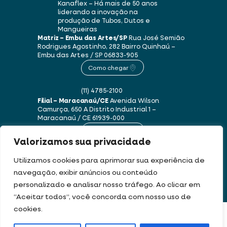
Kanaflex – Há mais de 50 anos
liderando a inovação na
produção de Tubos, Dutos e
Mangueiras
Matriz – Embu das Artes/SP
Rua José Semião
Rodrigues Agostinho, 282
Bairro Quinhaú –
Embu das Artes / SP
06833-905
Como chegar
(11) 4785-2100
Filial – Maracanaú/CE
Avenida Wilson
Camurça, 650 A
Distrito Industrial 1 –
Maracanaú / CE
61939-000
Como chegar
Valorizamos sua privacidade
(85) 3250-1235
Utilizamos cookies para aprimorar sua experiência de
navegação, exibir anúncios ou conteúdo
personalizado e analisar nosso tráfego. Ao clicar em
Este site usa cookies e dados pessoais de acordo com os nossos
Termos de Uso e
“Aceitar todos”, você concorda com nosso uso de
Política de Privacidade
.
cookies.
FILTRAR PRODUTOS
DEV & DESIGN BY: