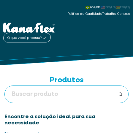
POR(BR)
ING(US)
ESP(ES)
Política de Qualidade
Trabalhe Conosco
O que você procura?
Produtos
Encontre a solução ideal para sua
necessidade