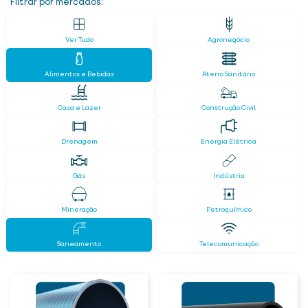
Filtrar por mercados:
Ver Tudo
Agronegócio
Alimentos e Bebidas
Aterro Sanitário
Casa e Lazer
Construção Civil
Drenagem
Energia Elétrica
Gás
Indústria
Mineração
Petroquímico
Saneamento
Telecomunicação