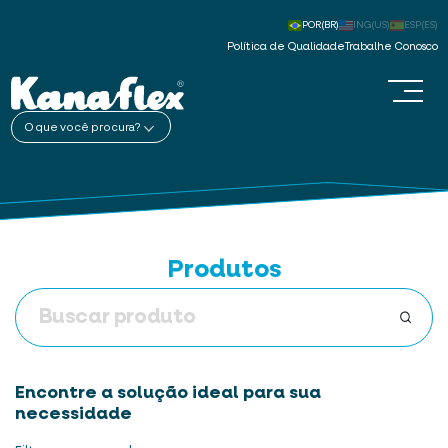
POR(BR)
ING(US)
ESP(ES)
Política de Qualidade
Trabalhe Conosco
O que você procura?
Produtos
Encontre a solução ideal para sua
necessidade