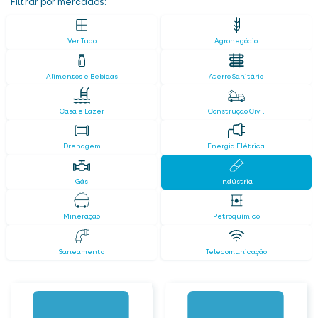
Filtrar por mercados:
Ver Tudo
Agronegócio
Alimentos e Bebidas
Aterro Sanitário
Casa e Lazer
Construção Civil
Drenagem
Energia Elétrica
Gás
Indústria
Mineração
Petroquímico
Saneamento
Telecomunicação