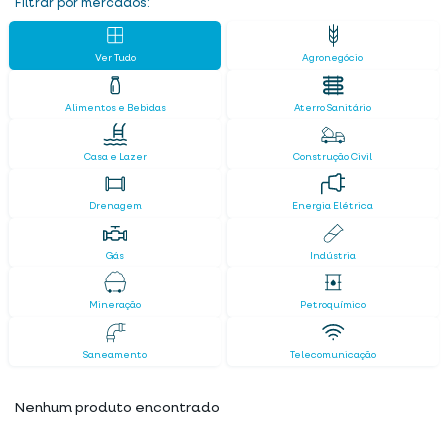
Filtrar por mercados:
Ver Tudo
Agronegócio
Alimentos e Bebidas
Aterro Sanitário
Casa e Lazer
Construção Civil
Drenagem
Energia Elétrica
Gás
Indústria
Mineração
Petroquímico
Saneamento
Telecomunicação
Nenhum produto encontrado