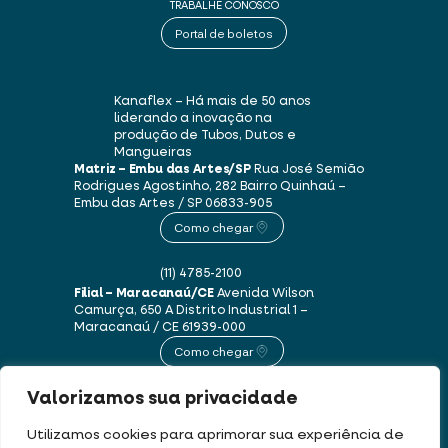
TRABALHE CONOSCO
Portal de boletos
Kanaflex – Há mais de 50 anos
liderando a inovação na
produção de Tubos, Dutos e
Mangueiras
Matriz – Embu das Artes/SP
Rua José Semião
Rodrigues Agostinho, 282
Bairro Quinhaú –
Embu das Artes / SP
06833-905
Como chegar
(11) 4785-2100
Filial – Maracanaú/CE
Avenida Wilson
Camurça, 650 A
Distrito Industrial 1 –
Maracanaú / CE
61939-000
Como chegar
Valorizamos sua privacidade
(85) 3250-1235
Utilizamos cookies para aprimorar sua experiência de