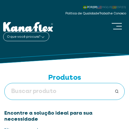
POR(BR)
ING(US)
ESP(ES)
Política de Qualidade
Trabalhe Conosco
O que você procura?
Produtos
Encontre a solução ideal para sua
necessidade