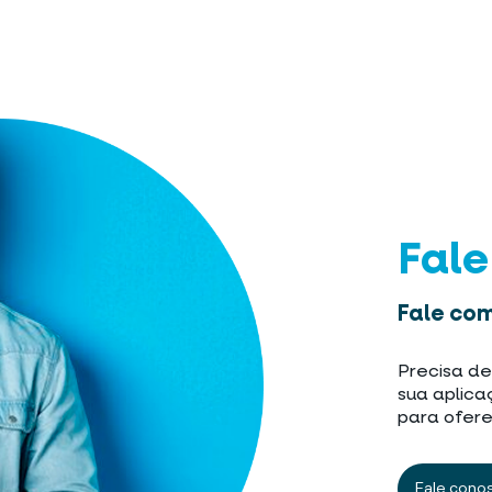
Fal
Fale com
Precisa de
sua aplica
para ofere
Fale cono