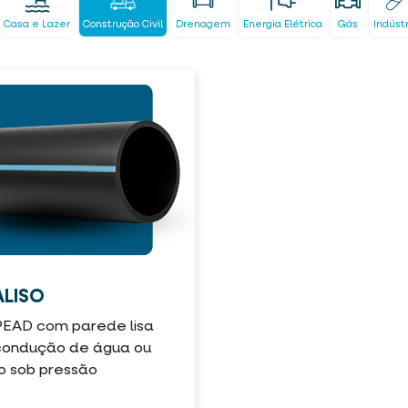
Casa e Lazer
Construção Civil
Drenagem
Energia Elétrica
Gás
Indúst
LISO
PEAD com parede lisa
condução de água ou
o sob pressão