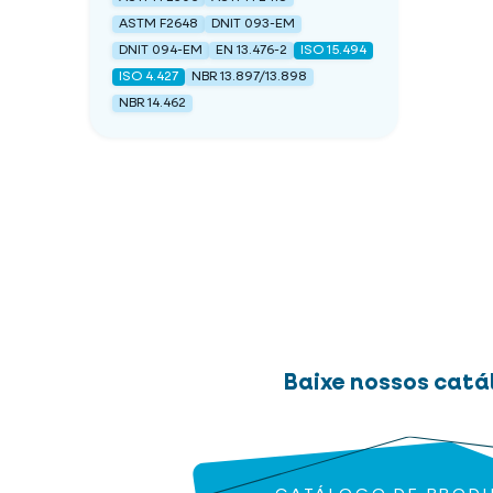
ASTM F2648
DNIT 093-EM
DNIT 094-EM
EN 13.476-2
ISO 15.494
ISO 4.427
NBR 13.897/13.898
NBR 14.462
Baixe nossos catá