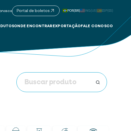
Portal de boletos
POR(BR)
ING(US)
ESP(ES)
onosco
DUTOS
ONDE ENCONTRAR
EXPORTAÇÃO
FALE CONOSCO