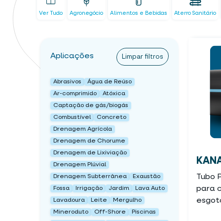
Ver Tudo
Agronegócio
Alimentos e Bebidas
Aterro Sanitário
Aplicações
Limpar filtros
Abrasivos
Água de Reúso
Ar-comprimido
Atóxica
Captação de gás/biogás
Combustível
Concreto
Drenagem Agrícola
Drenagem de Chorume
Drenagem de Lixiviação
KANA
Drenagem Plúvial
Tubo 
Drenagem Subterrânea
Exaustão
para 
Fossa
Irrigação
Jardim
Lava Auto
esgot
Lavadoura
Leite
Mergulho
Mineroduto
Off-Shore
Piscinas