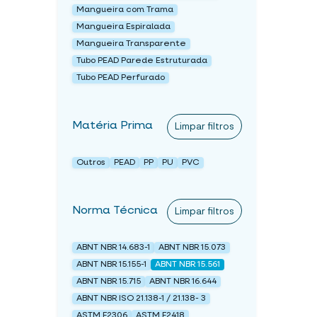
Mangueira com Trama
Mangueira Espiralada
Mangueira Transparente
Tubo PEAD Parede Estruturada
Tubo PEAD Perfurado
Matéria Prima
Limpar filtros
Outros
PEAD
PP
PU
PVC
Norma Técnica
Limpar filtros
ABNT NBR 14.683-1
ABNT NBR 15.073
ABNT NBR 15.155-1
ABNT NBR 15.561
ABNT NBR 15.715
ABNT NBR 16.644
ABNT NBR ISO 21.138-1 / 21.138- 3
ASTM F2306
ASTM F2418