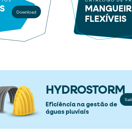
UTOS
CATÁLOGO DE P
S
MANGUEI
Download
FLEXÍVEIS
HYDROSTORM
Sai
Eficiência na gestão de
águas pluviais