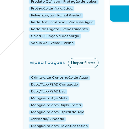
Produto Químico
Proteção de cabos
Proteção de fibra ótica
Pulverização
Ramal Predial
Rede Anti Incêncio
Rede de Água
Rede de Esgoto
Revestimento
Solda
Sucção e descarga
Vácuo-Ar
Vapor
Vinho
Especificações
Limpar filtros
Câmara de Contenção de Água
Duto/Tubo PEAD Corrugado
Duto/Tubo PEAD Liso
Mangueira Aço Mola
Mangueira com Dupla Trama
Mangueira com Espiral de Aço
Cobreado/ Zincado
Mangueira com Fio Antiestático