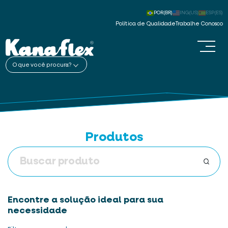
POR(BR)
ING(US)
ESP(ES)
Política de Qualidade
Trabalhe Conosco
O que você procura?
Produtos
Encontre a solução ideal para sua
necessidade