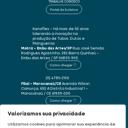
TRABALHE CONOSCO
Portal de boletos
Kanaflex – Há mais de 50 anos
liderando a inovação na
produção de Tubos, Dutos e
Mangueiras
Matriz – Embu das Artes/SP
Rua José Semião
Rodrigues Agostinho, 282
Bairro Quinhaú –
Embu das Artes / SP
06833-905
Como chegar
(11) 4785-2100
Filial – Maracanaú/CE
Avenida Wilson
Camurça, 650 A
Distrito Industrial 1 –
Maracanaú / CE
61939-000
Como chegar
Valorizamos sua privacidade
(85) 3250-1235
Utilizamos cookies para aprimorar sua experiência de