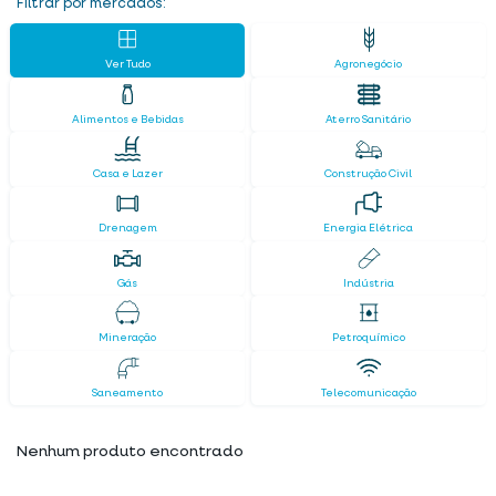
Filtrar por mercados:
Ver Tudo
Agronegócio
Alimentos e Bebidas
Aterro Sanitário
Casa e Lazer
Construção Civil
Drenagem
Energia Elétrica
Gás
Indústria
Mineração
Petroquímico
Saneamento
Telecomunicação
Nenhum produto encontrado