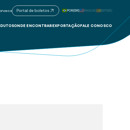
Portal de boletos
POR(BR)
ING(US)
ESP(ES)
onosco
DUTOS
ONDE ENCONTRAR
EXPORTAÇÃO
FALE CONOSCO