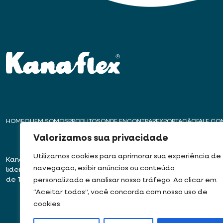
HOME
QUEM SOMOS
PRODUTOS
ONDE ENCONTRAR
EXPORTAÇÃO
FALE C
Valorizamos sua privacidade
Utilizamos cookies para aprimorar sua experiência de
Kanaflex – Há mais de 50 anos
Matriz – Embu das
navegação, exibir anúncios ou conteúdo
liderando a inovação na produção
Rua José Semião Ro
de Tubos, Dutos e Mangueiras
Bairro Quinhaú – E
personalizado e analisar nosso tráfego. Ao clicar em
06833-905
“Aceitar todos”, você concorda com nosso uso de
cookies.