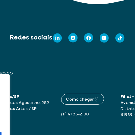
Redes sociais
ONOSCO
 Artes/SP
Filial
Como chegar
drigues Agostinho, 282
Avenid
mbu das Artes / SP
Distrit
(11) 4785-2100
61939