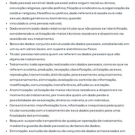
Dado pessoal sensível: dado pessoal sobre origem racial ou étnica,
convicção religiosa, opinião política, filiação a sindicato ou a organização de
caráter religioso, filosófico ou político, dado referente à saúde ou à vida
sexual, dado genético ou biométrico, quando
vinculado a uma pessoa natural;
Dado anonimizado: dado relativo ao titular que não possa ser identificado,
considerando a utilização de meios técnicos razoáveis e disponíveis na
ocasião de seu tratamento;
Banco de dados: conjunto estruturado de dados pessoais, estabelecido em
um ou em vários locais, em suporte eletrônico ou físico;
Titular: pessoa natural a quem se referem os dados pessoais que são
objeto de tratamento;
Tratamento: toda operação realizada com dados pessoais, como as que se
referem a coleta, produção, recepção, classificação, utilização, acesso,
reprodução, transmissão, distribuição, processamento, arquivamento,
armazenamento, eliminação, avaliação ou controle da informação,
modificação, comunicação, transferência, difusão ou extração;
Anonimização: utilização de meios técnicos razoáveis e disponíveis no
momento do tratamento, por meio dos quais um dado perde a
possibilidade de associação, direta ou indireta, a um indivíduo;
Consentimento: manifestação livre, informada e inequívoca pela qual o
titular concorda com o tratamento de seus dados pessoais para uma
finalidade determinada;
Bloqueio: suspensão temporária de qualquer operação de tratamento,
mediante guarda do dado pessoal ou do banco de dados;
Eliminação: exclusão de dado ou de conjunto de dados armazenados em