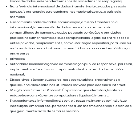
banco de dados, independentemente do procedimento empregado;
Transferência internacional de dados: transferência de dados pessoais
para país estrangeiro ou organismo internacional do qual o país seja
membro;
Uso compartilhado de dados: comunicação, difusão, transferência
internacional, interconexão de dados pessoais ou tratamento
compartilhado de bancos de dados pessoais por órgãos e entidades
públicos no cumprimento de suas competências legais, ou entre esses e
entes privados, reciprocamente, com autorização específica, para uma ou
mais modalidades de tratamento permitidas por esses entes públicos, ou
entre entes
privados;
Autoridade nacional: órgão da administração pública responsável por zelar,
implementar e fiscalizar o cumprimento desta Lei em todo o território
nacional;
Dispositivos: são computadores, notebooks, tablets, smartphones e
quaisquer outros aparelhos utilizados por você para acessar a internet.
IP: sigla para “Internet Protocol”. É o protocolo que identifica, localiza e
estabelece conexão entre computadores ligados à internet.
Site: conjunto de informações disponibilizadas na internet por indivíduo,
instituição, empresa etc., pertencente a um mesmo endereço eletrônico e
que geralmente trata de tema específico.