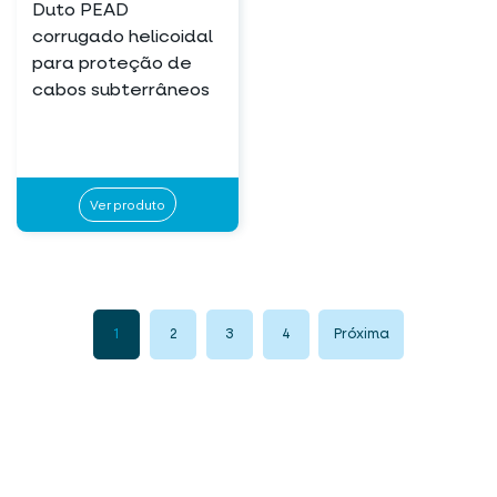
Duto PEAD
corrugado helicoidal
para proteção de
cabos subterrâneos
Ver produto
1
2
3
4
Próxima