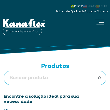
POR(BR)
ING(US)
ESP(ES)
Política de Qualidade
Trabalhe Conosco
O que você procura?
Produtos
Encontre a solução ideal para sua
necessidade