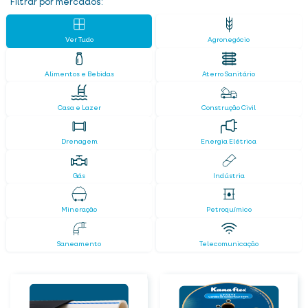
Filtrar por mercados:
Ver Tudo
Agronegócio
Alimentos e Bebidas
Aterro Sanitário
Casa e Lazer
Construção Civil
Drenagem
Energia Elétrica
Gás
Indústria
Mineração
Petroquímico
Saneamento
Telecomunicação