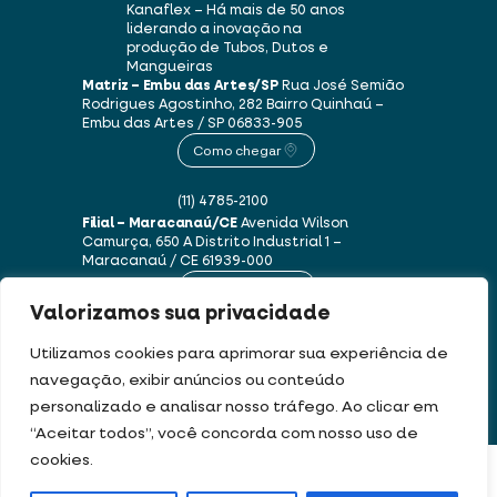
Kanaflex – Há mais de 50 anos
liderando a inovação na
produção de Tubos, Dutos e
Mangueiras
Matriz – Embu das Artes/SP
Rua José Semião
Rodrigues Agostinho, 282
Bairro Quinhaú –
Embu das Artes / SP
06833-905
Como chegar
(11) 4785-2100
Filial – Maracanaú/CE
Avenida Wilson
Camurça, 650 A
Distrito Industrial 1 –
Maracanaú / CE
61939-000
Como chegar
Valorizamos sua privacidade
(85) 3250-1235
Utilizamos cookies para aprimorar sua experiência de
navegação, exibir anúncios ou conteúdo
personalizado e analisar nosso tráfego. Ao clicar em
Este site usa cookies e dados pessoais de acordo com os nossos
Termos de Uso e
“Aceitar todos”, você concorda com nosso uso de
Política de Privacidade
.
cookies.
FILTRAR PRODUTOS
DEV & DESIGN BY: