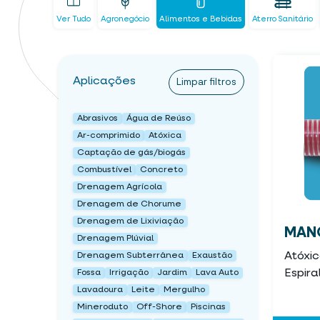
Ver Tudo
Agronegócio
Alimentos e Bebidas
Aterro Sanitário
Aplicações
Limpar filtros
Abrasivos
Água de Reúso
Ar-comprimido
Atóxica
Captação de gás/biogás
Combustível
Concreto
Drenagem Agrícola
Drenagem de Chorume
Drenagem de Lixiviação
MANG
Drenagem Plúvial
Atóxi
Drenagem Subterrânea
Exaustão
Espira
Fossa
Irrigação
Jardim
Lava Auto
Lavadoura
Leite
Mergulho
Mineroduto
Off-Shore
Piscinas