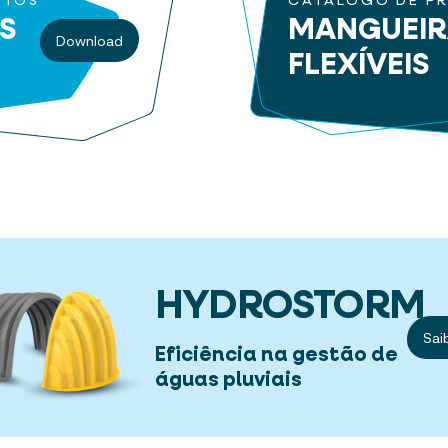
UTOS
CATÁLOGO DE P
S
MANGUEI
Download
FLEXÍVEIS
HYDROSTORM
Sai
Eficiência na gestão de
águas pluviais