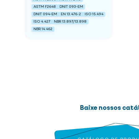
ASTM F2648
DNIT 093-EM
DNIT 094-EM
EN 13.476-2
ISO 15.494
ISO 4.427
NBR 13.897/13.898
NBR 14.462
Baixe nossos catá