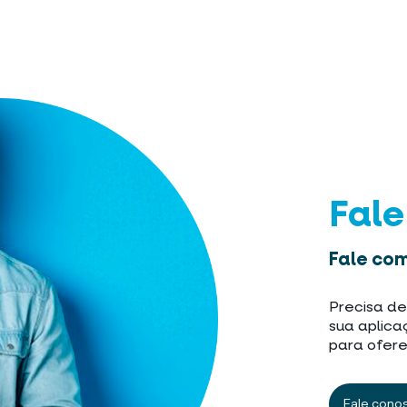
Fal
Fale com
Precisa de
sua aplica
para ofere
Fale cono