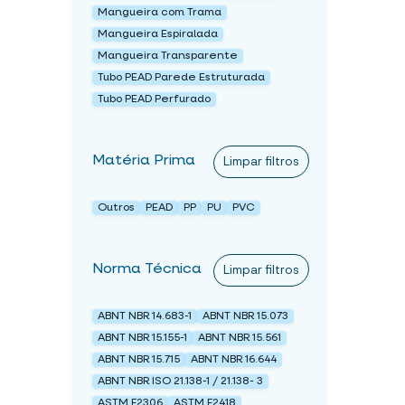
Mangueira com Trama
Mangueira Espiralada
Mangueira Transparente
Tubo PEAD Parede Estruturada
Tubo PEAD Perfurado
Matéria Prima
Limpar filtros
Outros
PEAD
PP
PU
PVC
Norma Técnica
Limpar filtros
ABNT NBR 14.683-1
ABNT NBR 15.073
ABNT NBR 15.155-1
ABNT NBR 15.561
ABNT NBR 15.715
ABNT NBR 16.644
ABNT NBR ISO 21.138-1 / 21.138- 3
ASTM F2306
ASTM F2418