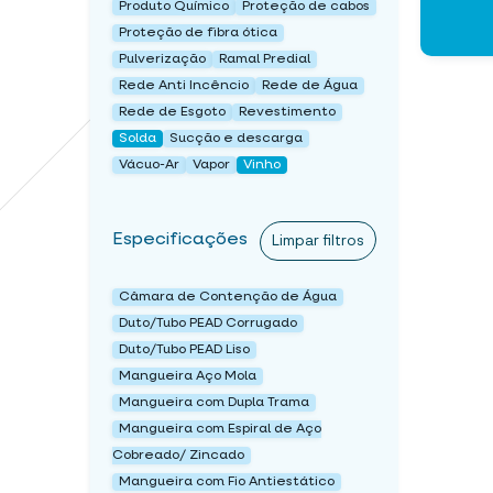
Produto Químico
Proteção de cabos
Proteção de fibra ótica
Pulverização
Ramal Predial
Rede Anti Incêncio
Rede de Água
Rede de Esgoto
Revestimento
Solda
Sucção e descarga
Vácuo-Ar
Vapor
Vinho
Especificações
Limpar filtros
Câmara de Contenção de Água
Duto/Tubo PEAD Corrugado
Duto/Tubo PEAD Liso
Mangueira Aço Mola
Mangueira com Dupla Trama
Mangueira com Espiral de Aço
Cobreado/ Zincado
Mangueira com Fio Antiestático