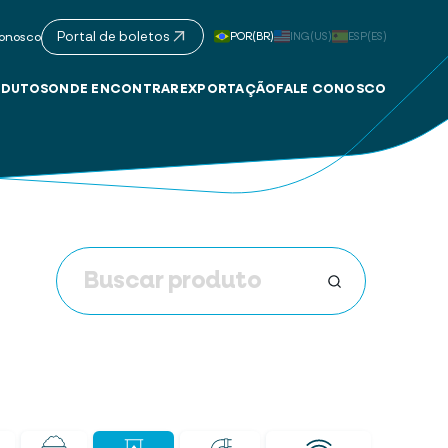
Portal de boletos
POR(BR)
ING(US)
ESP(ES)
onosco
DUTOS
ONDE ENCONTRAR
EXPORTAÇÃO
FALE CONOSCO