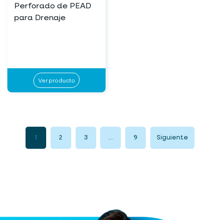
Perforado de PEAD
para Drenaje
Ver producto
1
2
3
…
9
Siguiente