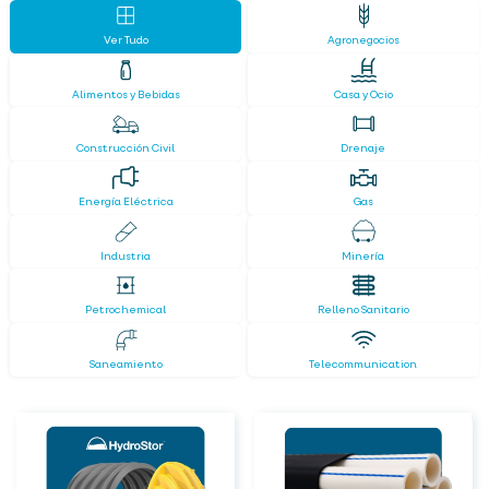
Ver Tudo
Agronegocios
Alimentos y Bebidas
Casa y Ocio
Construcción Civil
Drenaje
Energía Eléctrica
Gas
Industria
Minería
Petrochemical
Relleno Sanitario
Saneamiento
Telecommunication