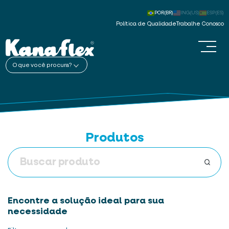
POR(BR)
ING(US)
ESP(ES)
Política de Qualidade
Trabalhe Conosco
O que você procura?
Produtos
Encontre a solução ideal para sua
necessidade