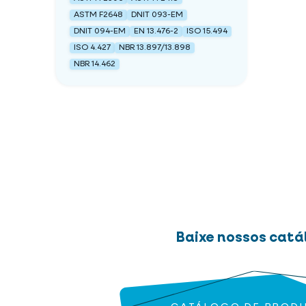
ASTM F2648
DNIT 093-EM
DNIT 094-EM
EN 13.476-2
ISO 15.494
ISO 4.427
NBR 13.897/13.898
NBR 14.462
Baixe nossos catá