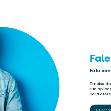
Fal
Fale com
Precisa de
sua aplica
para ofere
Fale cono