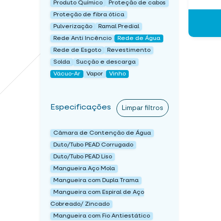
Produto Químico
Proteção de cabos
Proteção de fibra ótica
Pulverização
Ramal Predial
Rede Anti Incêncio
Rede de Água
Rede de Esgoto
Revestimento
Solda
Sucção e descarga
Vácuo-Ar
Vapor
Vinho
Especificações
Limpar filtros
Câmara de Contenção de Água
Duto/Tubo PEAD Corrugado
Duto/Tubo PEAD Liso
Mangueira Aço Mola
Mangueira com Dupla Trama
Mangueira com Espiral de Aço
Cobreado/ Zincado
Mangueira com Fio Antiestático