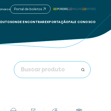
Portal de boletos
POR(BR)
ING(US)
ESP(ES)
onosco
DUTOS
ONDE ENCONTRAR
EXPORTAÇÃO
FALE CONOSCO