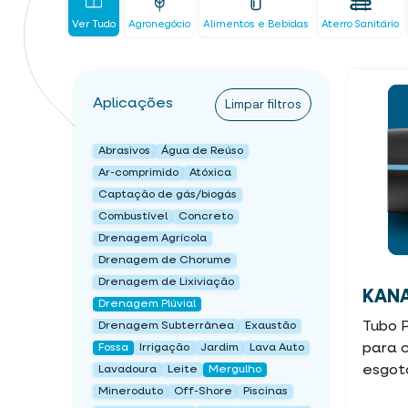
Ver Tudo
Agronegócio
Alimentos e Bebidas
Aterro Sanitário
Aplicações
Limpar filtros
Abrasivos
Água de Reúso
Ar-comprimido
Atóxica
Captação de gás/biogás
Combustível
Concreto
Drenagem Agrícola
Drenagem de Chorume
Drenagem de Lixiviação
KANA
Drenagem Plúvial
Tubo 
Drenagem Subterrânea
Exaustão
para 
Fossa
Irrigação
Jardim
Lava Auto
esgot
Lavadoura
Leite
Mergulho
Mineroduto
Off-Shore
Piscinas