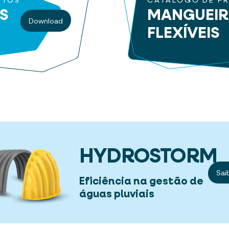
UTOS
CATÁLOGO DE P
S
MANGUEI
Download
FLEXÍVEIS
HYDROSTORM
Sai
Eficiência na gestão de
águas pluviais