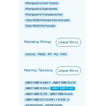
Mangueira com Trama
Mangueira Espiralada
Mangueira Transparente
Tubo PEAD Parede Estruturada
Tubo PEAD Perfurado
Matéria Prima
Limpar filtros
Outros
PEAD
PP
PU
PVC
Norma Técnica
Limpar filtros
ABNT NBR 14.683-1
ABNT NBR 15.073
ABNT NBR 15.155-1
ABNT NBR 15.561
ABNT NBR 15.715
ABNT NBR 16.644
ABNT NBR ISO 21.138-1 / 21.138- 3
ASTM F2306
ASTM F2418