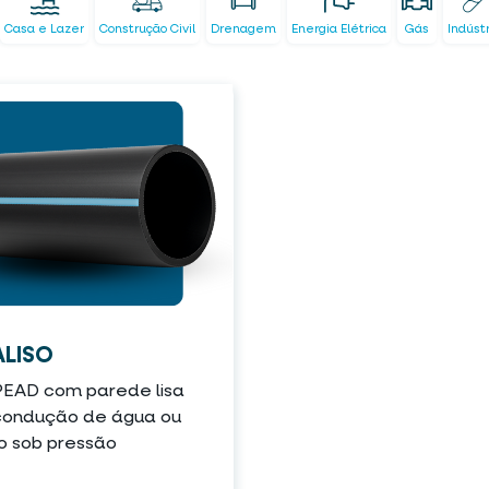
Casa e Lazer
Construção Civil
Drenagem
Energia Elétrica
Gás
Indúst
LISO
PEAD com parede lisa
condução de água ou
o sob pressão