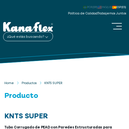
POR(BR)
ING(US)
ESP(ES)
Política de Calidad
Trabajemos Juntos
¿Qué estás buscando?
Home
Productos
KNTS SUPER
Producto
KNTS SUPER
Tubo Corrugado de PEAD con Paredes Estructuradas para