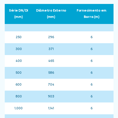
Série DN/DI
Diâmetro Externo
Fornecimento em
(mm)
(mm)
Barra (m)
250
296
6
300
371
6
400
465
6
500
586
6
600
704
6
800
903
6
1,000
1,141
6