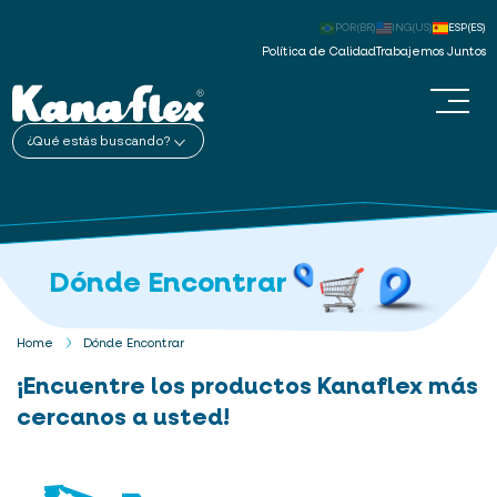
POR(BR)
ING(US)
ESP(ES)
Política de Calidad
Trabajemos Juntos
¿Qué estás buscando?
Dónde Encontrar
Home
Dónde Encontrar
¡Encuentre los productos Kanaflex más
cercanos a usted!