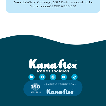
Avenida Wilson Camurça, 650 A
Distrito Industrial 1 –
Maracanaú/CE
CEP: 61939-000
Redes sociales