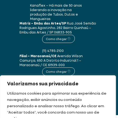
Kanaflex – Há mais de 50 anos
liderando a inovação na
produção de Tubos, Dutos e
Mangueiras
Matriz – Embu das Artes/SP
Rua José Semião
Rodrigues Agostinho, 282
Bairro Quinhaú –
Embu das Artes / SP
06833-905
Como chegar
(11) 4785-2100
Filial – Maracanaú/CE
Avenida Wilson
Camurça, 650 A
Distrito Industrial 1 –
Maracanaú / CE
61939-000
Como chegar
Valorizamos sua privacidade
(85) 3250-1235
Utilizamos cookies para aprimorar sua experiência de
navegação, exibir anúncios ou conteúdo
Este site usa cookies e dados pessoais de acordo com os nossos
Termos de Uso e
personalizado e analisar nosso tráfego. Ao clicar em
Política de Privacidade
.
“Aceitar todos”, você concorda com nosso uso de