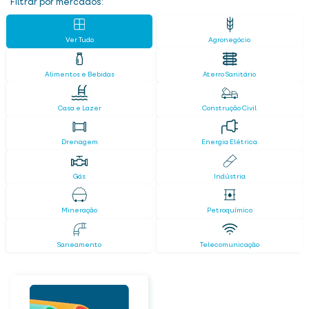
Filtrar por mercados:
Ver Tudo
Agronegócio
Alimentos e Bebidas
Aterro Sanitário
Casa e Lazer
Construção Civil
Drenagem
Energia Elétrica
Gás
Indústria
Mineração
Petroquímico
Saneamento
Telecomunicação