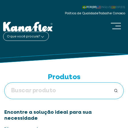
POR(BR)
ING(US)
ESP(ES)
Política de Qualidade
Trabalhe Conosco
O que você procura?
Produtos
Encontre a solução ideal para sua
necessidade