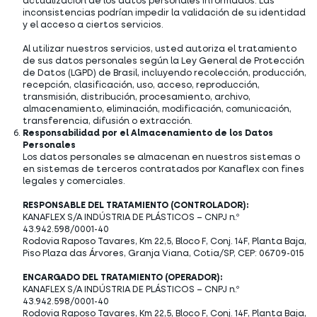
actualización de los datos personales informados. Las
inconsistencias podrían impedir la validación de su identidad
y el acceso a ciertos servicios.
Al utilizar nuestros servicios, usted autoriza el tratamiento
de sus datos personales según la Ley General de Protección
de Datos (LGPD) de Brasil, incluyendo recolección, producción,
recepción, clasificación, uso, acceso, reproducción,
transmisión, distribución, procesamiento, archivo,
almacenamiento, eliminación, modificación, comunicación,
transferencia, difusión o extracción.
Responsabilidad por el Almacenamiento de los Datos
Personales
Los datos personales se almacenan en nuestros sistemas o
en sistemas de terceros contratados por Kanaflex con fines
legales y comerciales.
RESPONSABLE DEL TRATAMIENTO (CONTROLADOR):
KANAFLEX S/A INDÚSTRIA DE PLÁSTICOS – CNPJ n.º
43.942.598/0001-40
Rodovia Raposo Tavares, Km 22,5, Bloco F, Conj. 14F, Planta Baja,
Piso Plaza das Árvores, Granja Viana, Cotia/SP, CEP: 06709-015
ENCARGADO DEL TRATAMIENTO (OPERADOR):
KANAFLEX S/A INDÚSTRIA DE PLÁSTICOS – CNPJ n.º
43.942.598/0001-40
Rodovia Raposo Tavares, Km 22,5, Bloco F, Conj. 14F, Planta Baja,