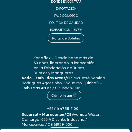
DÓNDE ENCONTRAR
EXPORTACIÓN
FALE CONOSCO
POLÍTICA DE CALIDAD
TRABAJEMOS JUNTOS
Portal de Boletas
Kanaflex – Desde hace más de
50 años, liderando la innovación
en la fabricación de Tubos,
Ductos y Mangueras
Sede – Embu das Artes/SP
Rua José Semião
Rodrigues Agostinho, 282
Bairro Quinhaú –
Embu das Artes / SP
06833-905
Cómo llegar
+55 (11) 4785-2100
Sucursal – Maracanaú/CE
Avenida Wilson
Camurça, 650 A
Distrito Industrial 1 –
Maracanaú / CE
61939-000
Cómo llegar