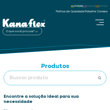
POR(BR)
ING(US)
ESP(ES)
Política de Qualidade
Trabalhe Conosco
O que você procura?
Produtos
Encontre a solução ideal para sua
necessidade