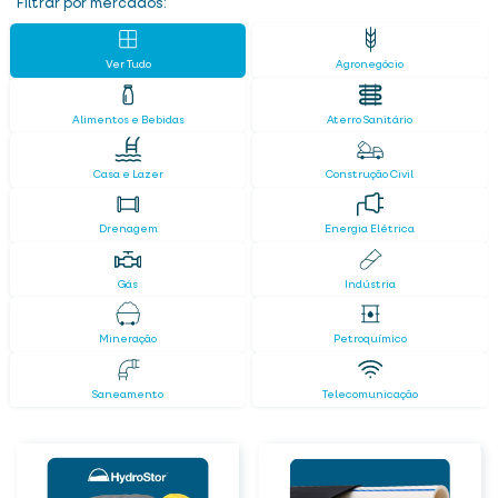
Filtrar por mercados:
Ver Tudo
Agronegócio
Alimentos e Bebidas
Aterro Sanitário
Casa e Lazer
Construção Civil
Drenagem
Energia Elétrica
Gás
Indústria
Mineração
Petroquímico
Saneamento
Telecomunicação