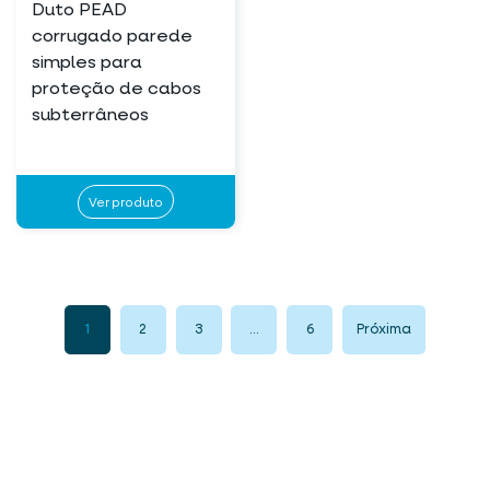
Duto PEAD
corrugado parede
simples para
proteção de cabos
subterrâneos
Ver produto
1
2
3
…
6
Próxima