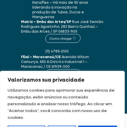
Kanaflex – Há mais de 50 anos
liderando a inovação na
produção de Tubos, Dutos e
Mangueiras
Matriz – Embu das Artes/SP
Rua José Semião
Rodrigues Agostinho, 282
Bairro Quinhaú –
Embu das Artes / SP
06833-905
Como chegar
(11) 4785-2100
Filial – Maracanaú/CE
Avenida Wilson
Camurça, 650 A
Distrito Industrial 1 –
Maracanaú / CE
61939-000
Como chegar
Valorizamos sua privacidade
(85) 3250-1235
Utilizamos cookies para aprimorar sua experiência de
navegação, exibir anúncios ou conteúdo
personalizado e analisar nosso tráfego. Ao clicar em
Este site usa cookies e dados pessoais de acordo com os nossos
Termos de Uso e
“Aceitar todos”, você concorda com nosso uso de
Política de Privacidade
.
cookies.
FILTRAR PRODUTOS
DEV & DESIGN BY: