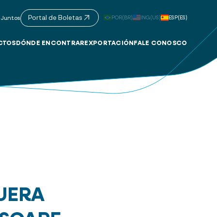
Portal de Boletas
POR(BR)
ING(US)
ESP(ES)
 Juntos
CTOS
DÓNDE ENCONTRAR
EXPORTACIÓN
FALE CONOSCO
UERA