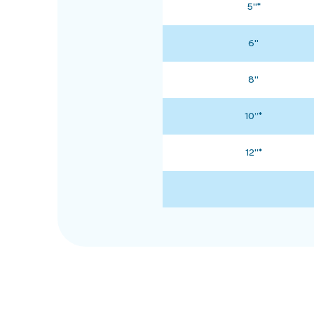
5"*
6"
8"
10”*
12"*