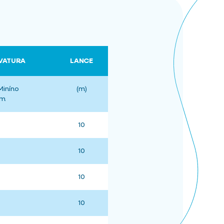
RVATURA
LANCE
Miníno
(m)
mm
10
10
10
10