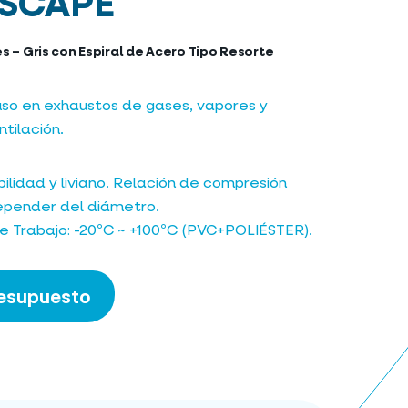
SCAPE
s – Gris con Espiral de Acero Tipo Resorte
uso en exhaustos de gases, vapores y
tilación.
bilidad y liviano. Relación de compresión
depender del diámetro.
 Trabajo: -20ºC ~ +100ºC (PVC+POLIÉSTER).
resupuesto