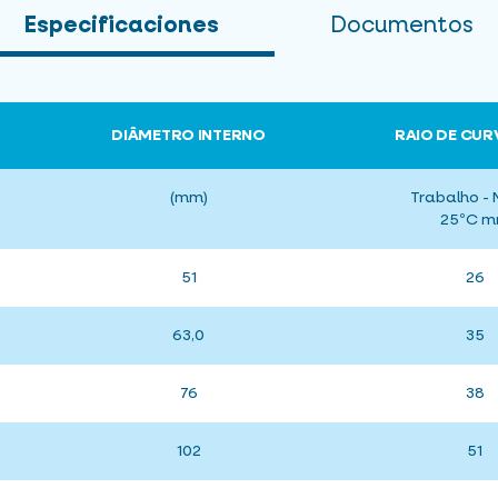
Especificaciones
Documentos
DIÂMETRO INTERNO
RAIO DE CU
(mm)
Trabalho - 
25ºC 
51
26
63,0
35
76
38
102
51