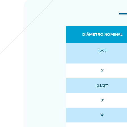
DIÂMETRO NOMINAL
(pol)
2"
2.1/2"*
3"
4"