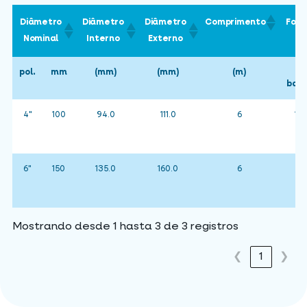
Diâmetro
Diâmetro
Diâmetro
Comprimento
Forn
Nominal
Interno
Externo
pol.
mm
(mm)
(mm)
(m)
Nº
barr
4"
100
94.0
111.0
6
13
6"
150
135.0
160.0
6
59
Mostrando desde 1 hasta 3 de 3 registros
❮
1
❯