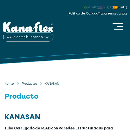
POR(BR)
ING(US)
ESP(ES)
Política de Calidad
Trabajemos Juntos
¿Qué estás buscando?
Home
Productos
KANASAN
Producto
KANASAN
Tubo Corrugado de PEAD con Paredes Estructuradas para