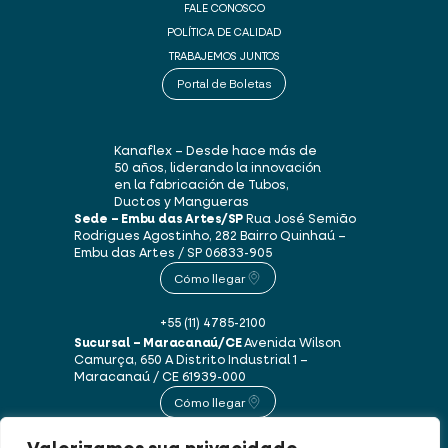
FALE CONOSCO
POLÍTICA DE CALIDAD
TRABAJEMOS JUNTOS
Portal de Boletas
Kanaflex – Desde hace más de
50 años, liderando la innovación
en la fabricación de Tubos,
Ductos y Mangueras
Sede – Embu das Artes/SP
Rua José Semião
Rodrigues Agostinho, 282
Bairro Quinhaú –
Embu das Artes / SP
06833-905
Cómo llegar
+55 (11) 4785-2100
Sucursal – Maracanaú/CE
Avenida Wilson
Camurça, 650 A
Distrito Industrial 1 –
Maracanaú / CE
61939-000
Cómo llegar
+55 (85) 3250-1235