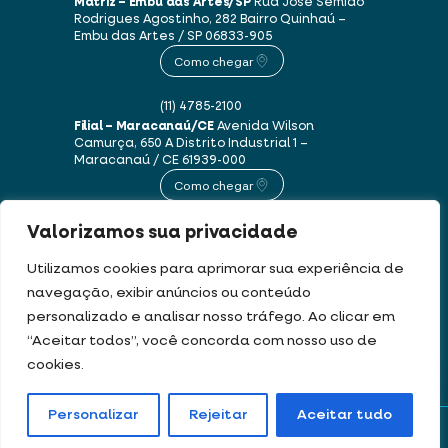
Matriz – Embu das Artes/SP
Rua José Semião
Rodrigues Agostinho, 282
Bairro Quinhaú –
Embu das Artes / SP
06833-905
Como chegar
(11) 4785-2100
Filial – Maracanaú/CE
Avenida Wilson
Camurça, 650 A
Distrito Industrial 1 –
Maracanaú / CE
61939-000
Como chegar
Valorizamos sua privacidade
(85) 3250-1235
Utilizamos cookies para aprimorar sua experiência de
navegação, exibir anúncios ou conteúdo
Este site usa cookies e dados pessoais de acordo com os nossos
Termos de Uso e
personalizado e analisar nosso tráfego. Ao clicar em
Política de Privacidade
.
“Aceitar todos”, você concorda com nosso uso de
cookies.
DEV & DESIGN BY:
Personalizar
Rejeitar
Aceitar tudo
Portal de boletos