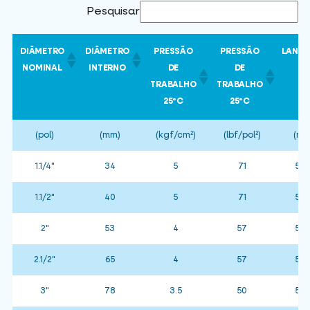
Pesquisar
DIÂMETRO
DIÂMETRO
PRESSÃO
PRESSÃO
LANCE
NOMINAL
INTERNO
DE
DE
TRABALHO
TRABALHO
25ºC
25ºC
(pol)
(mm)
(kgf/cm²)
(lbf/pol²)
(m)
1.1/4"
34
5
71
50
1.1/2"
40
5
71
50
2"
53
4
57
50
2.1/2"
65
4
57
50
3"
78
3.5
50
50