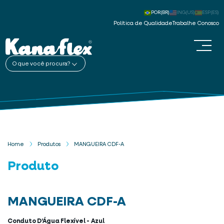
POR(BR)
ING(US)
ESP(ES)
Política de Qualidade
Trabalhe Conosco
O que você procura?
Home
Produtos
MANGUEIRA CDF-A
Produto
MANGUEIRA CDF-A
Conduto D’Água Flexível - Azul