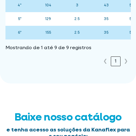
4"
104
3
43
50
5"
129
2.5
35
50
6"
155
2.5
35
50
Mostrando de 1 até 9 de 9 registros
❮
1
❯
Baixe nosso catálogo
e tenha acesso as soluções da Kanaflex para