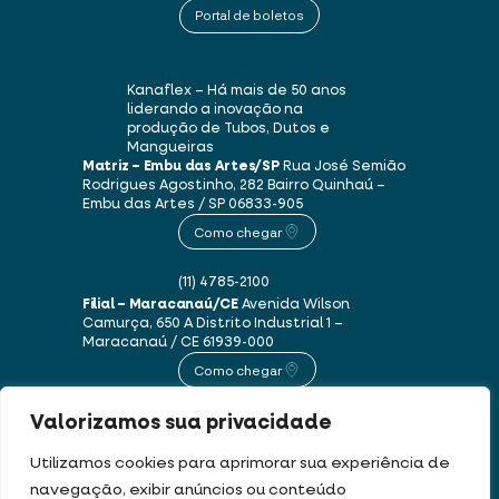
Portal de boletos
Kanaflex – Há mais de 50 anos
liderando a inovação na
produção de Tubos, Dutos e
Mangueiras
Matriz – Embu das Artes/SP
Rua José Semião
Rodrigues Agostinho, 282
Bairro Quinhaú –
Embu das Artes / SP
06833-905
Como chegar
(11) 4785-2100
Filial – Maracanaú/CE
Avenida Wilson
Camurça, 650 A
Distrito Industrial 1 –
Maracanaú / CE
61939-000
Como chegar
Valorizamos sua privacidade
(85) 3250-1235
Utilizamos cookies para aprimorar sua experiência de
navegação, exibir anúncios ou conteúdo