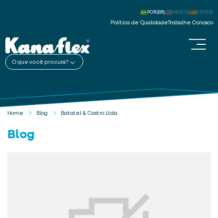
POR(BR)
ING(US)
ESP(ES)
Política de Qualidade
Trabalhe Conosco
O que você procura?
Home
Blog
Batatel & Castro Ltda
Blog