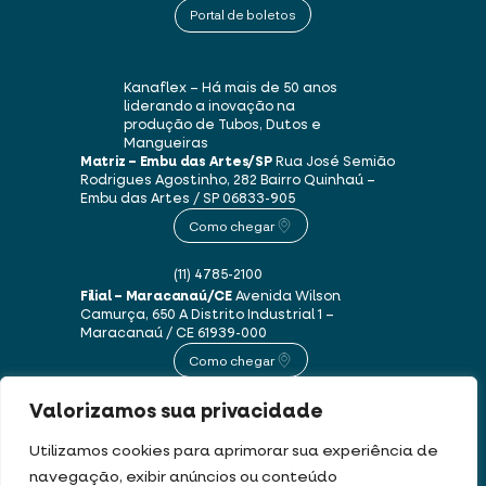
Portal de boletos
Kanaflex – Há mais de 50 anos
liderando a inovação na
produção de Tubos, Dutos e
Mangueiras
Matriz – Embu das Artes/SP
Rua José Semião
Rodrigues Agostinho, 282
Bairro Quinhaú –
Embu das Artes / SP
06833-905
Como chegar
(11) 4785-2100
Filial – Maracanaú/CE
Avenida Wilson
Camurça, 650 A
Distrito Industrial 1 –
Maracanaú / CE
61939-000
Como chegar
Valorizamos sua privacidade
(85) 3250-1235
Utilizamos cookies para aprimorar sua experiência de
navegação, exibir anúncios ou conteúdo