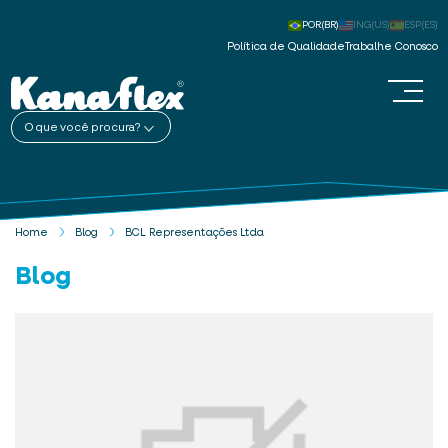
POR(BR)
ING(US)
ESP(ES)
Política de Qualidade
Trabalhe Conosco
O que você procura?
Home
Blog
BCL Representações Ltda
Blog