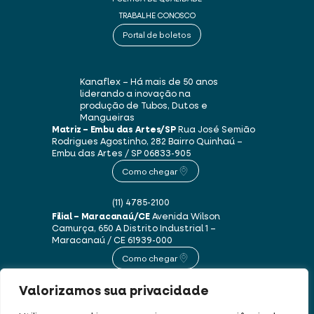
TRABALHE CONOSCO
Portal de boletos
Kanaflex – Há mais de 50 anos
liderando a inovação na
produção de Tubos, Dutos e
Mangueiras
Matriz – Embu das Artes/SP
Rua José Semião
Rodrigues Agostinho, 282
Bairro Quinhaú –
Embu das Artes / SP
06833-905
Como chegar
(11) 4785-2100
Filial – Maracanaú/CE
Avenida Wilson
Camurça, 650 A
Distrito Industrial 1 –
Maracanaú / CE
61939-000
Como chegar
Valorizamos sua privacidade
(85) 3250-1235