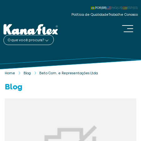
POR(BR)
ING(US)
ESP(ES)
Política de Qualidade
Trabalhe Conosco
O que você procura?
Home
Blog
Beto Com. e Representações Ltda
Blog