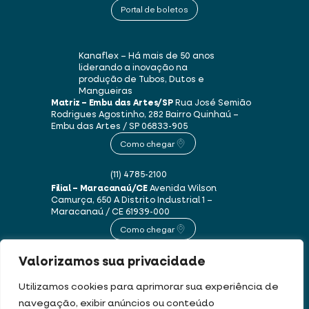
Portal de boletos
Kanaflex – Há mais de 50 anos
liderando a inovação na
produção de Tubos, Dutos e
Mangueiras
Matriz – Embu das Artes/SP
Rua José Semião
Rodrigues Agostinho, 282
Bairro Quinhaú –
Embu das Artes / SP
06833-905
Como chegar
(11) 4785-2100
Filial – Maracanaú/CE
Avenida Wilson
Camurça, 650 A
Distrito Industrial 1 –
Maracanaú / CE
61939-000
Como chegar
Valorizamos sua privacidade
(85) 3250-1235
Utilizamos cookies para aprimorar sua experiência de
navegação, exibir anúncios ou conteúdo