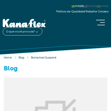
POR(BR)
ING(US)
ESP(ES)
Política de Qualidade
Trabalhe Conosco
O que você procura?
Home
Blog
Borrachas Guaporé
Blog