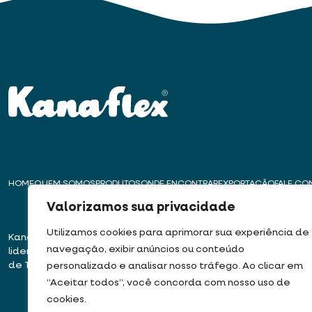
HOME
QUEM SOMOS
PRODUTOS
ONDE ENCONTRAR
EXPORTAÇÃO
FALE C
Valorizamos sua privacidade
Utilizamos cookies para aprimorar sua experiência de
Kanaflex – Há mais de 50 anos
Matriz – Embu das
navegação, exibir anúncios ou conteúdo
liderando a inovação na produção
Rua José Semião Ro
de Tubos, Dutos e Mangueiras
Bairro Quinhaú – E
personalizado e analisar nosso tráfego. Ao clicar em
06833-905
“Aceitar todos”, você concorda com nosso uso de
cookies.