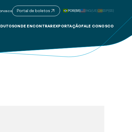
Portal de boletos
POR(BR)
ING(US)
ESP(ES)
onosco
DUTOS
ONDE ENCONTRAR
EXPORTAÇÃO
FALE CONOSCO