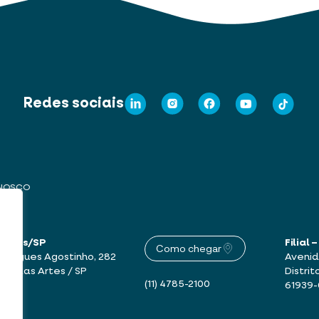
Redes sociais
ONOSCO
 Artes/SP
Filial
Como chegar
drigues Agostinho, 282
Avenid
mbu das Artes / SP
Distrit
(11) 4785-2100
61939