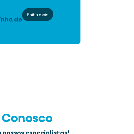
Saiba mais
inha de
e Conosco
 nossos especialistas!