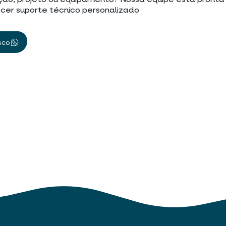
ção, projeto ou equipamento? Nossa equipe está pronta
cer suporte técnico personalizado
sco