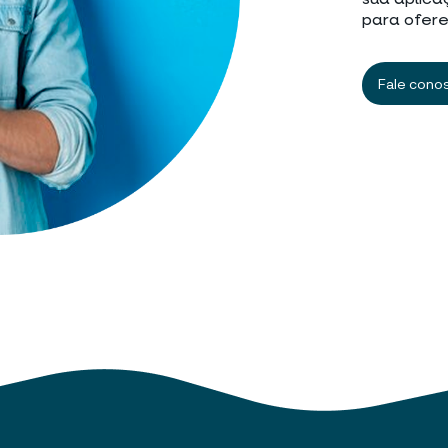
sua aplica
para ofere
Fale cono