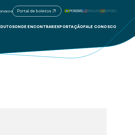
Portal de boletos
POR(BR)
ING(US)
ESP(ES)
onosco
DUTOS
ONDE ENCONTRAR
EXPORTAÇÃO
FALE CONOSCO