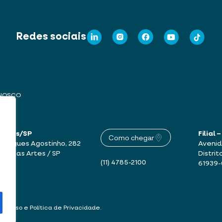
Redes sociais
ONOSCO
 Artes/SP
Filial
Como chegar
drigues Agostinho, 282
Avenid
mbu das Artes / SP
Distrit
(11) 4785-2100
61939
 de Uso e Política de Privacidade
.