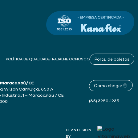
Portal de boletos
POLÍTICA DE QUALIDADE
TRABALHE CONOSCO
 – Maracanaú/CE
Como chegar
a Wilson Camurça, 650 A
o Industrial 1 – Maracanaú / CE
(85) 3250-1235
-000
DEV & DESIGN
BY: