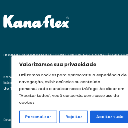
HOME
QUEM SOMOS
PRODUTOS
ONDE ENCONTRAR
EXPORTAÇÃO
FALE C
Valorizamos sua privacidade
Utilizamos cookies para aprimorar sua experiência de
Kanaflex – Há mais de 50 anos
Matriz – Embu das
navegação, exibir anúncios ou conteúdo
liderando a inovação na produção
Rua José Semião Ro
de Tubos, Dutos e Mangueiras
Bairro Quinhaú – E
personalizado e analisar nosso tráfego. Ao clicar em
06833-905
“Aceitar todos”, você concorda com nosso uso de
cookies.
Personalizar
Rejeitar
Aceitar tudo
Este site usa cookies e dados pessoais de acordo com os nossos
Termos