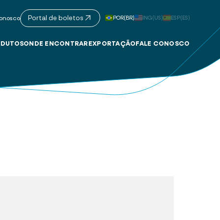
Portal de boletos
POR(BR)
ING(US)
ESP(ES)
onosco
DUTOS
ONDE ENCONTRAR
EXPORTAÇÃO
FALE CONOSCO