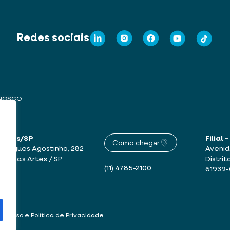
Redes sociais
ONOSCO
 Artes/SP
Filial
Como chegar
drigues Agostinho, 282
Avenid
mbu das Artes / SP
Distrit
(11) 4785-2100
61939
 de Uso e Política de Privacidade
.