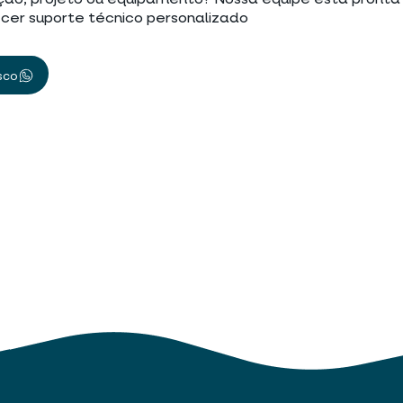
ção, projeto ou equipamento? Nossa equipe está pronta
cer suporte técnico personalizado
sco