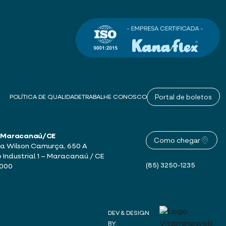
Portal de boletos
POLÍTICA DE QUALIDADE
TRABALHE CONOSCO
 – Maracanaú/CE
Como chegar
a Wilson Camurça, 650 A
o Industrial 1 – Maracanaú / CE
(85) 3250-1235
-000
DEV & DESIGN
BY: