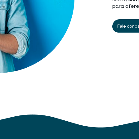
sua aplica
para ofere
Fale cono