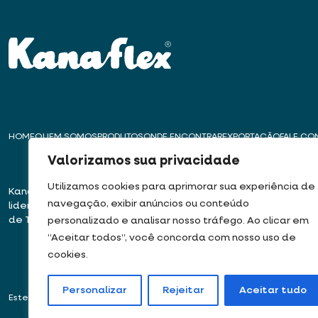
HOME
QUEM SOMOS
PRODUTOS
ONDE ENCONTRAR
EXPORTAÇÃO
FALE C
Valorizamos sua privacidade
Utilizamos cookies para aprimorar sua experiência de
Kanaflex – Há mais de 50 anos
Matriz – Embu das
navegação, exibir anúncios ou conteúdo
liderando a inovação na produção
Rua José Semião Ro
de Tubos, Dutos e Mangueiras
Bairro Quinhaú – E
personalizado e analisar nosso tráfego. Ao clicar em
06833-905
“Aceitar todos”, você concorda com nosso uso de
cookies.
Personalizar
Rejeitar
Aceitar tudo
Este site usa cookies e dados pessoais de acordo com os nossos
Termos