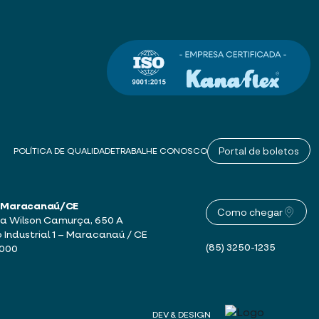
Portal de boletos
POLÍTICA DE QUALIDADE
TRABALHE CONOSCO
 – Maracanaú/CE
Como chegar
a Wilson Camurça, 650 A
o Industrial 1 – Maracanaú / CE
(85) 3250-1235
-000
DEV & DESIGN