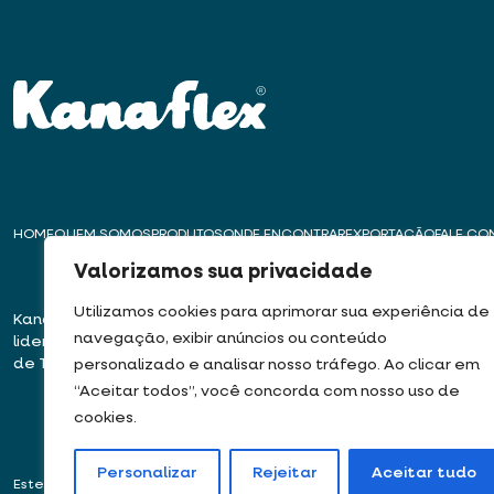
HOME
QUEM SOMOS
PRODUTOS
ONDE ENCONTRAR
EXPORTAÇÃO
FALE C
Valorizamos sua privacidade
Utilizamos cookies para aprimorar sua experiência de
Kanaflex – Há mais de 50 anos
Matriz – Embu das
navegação, exibir anúncios ou conteúdo
liderando a inovação na produção
Rua José Semião Ro
de Tubos, Dutos e Mangueiras
Bairro Quinhaú – E
personalizado e analisar nosso tráfego. Ao clicar em
06833-905
“Aceitar todos”, você concorda com nosso uso de
cookies.
Personalizar
Rejeitar
Aceitar tudo
Este site usa cookies e dados pessoais de acordo com os nossos
Termos