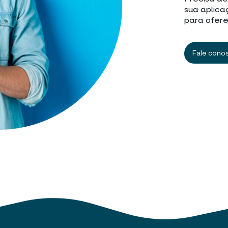
sua aplica
para ofere
Fale cono