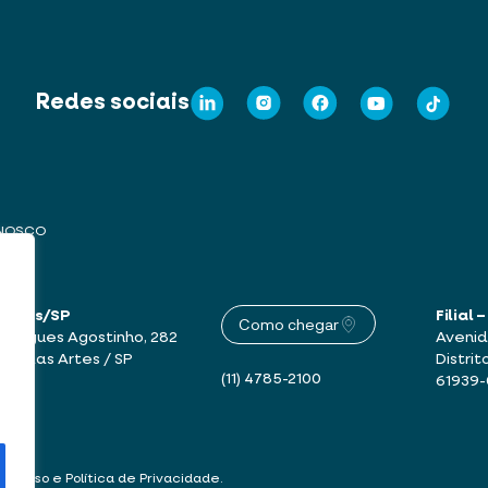
Redes sociais
ONOSCO
 Artes/SP
Filial
Como chegar
drigues Agostinho, 282
Avenid
mbu das Artes / SP
Distrit
(11) 4785-2100
61939
 de Uso e Política de Privacidade
.