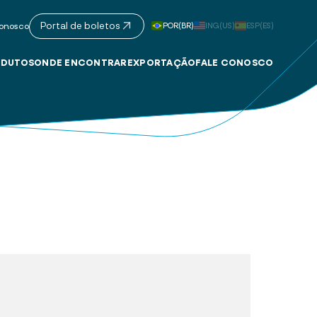
Portal de boletos
POR(BR)
ING(US)
ESP(ES)
onosco
DUTOS
ONDE ENCONTRAR
EXPORTAÇÃO
FALE CONOSCO