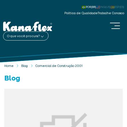
POR(BR)
ING(US)
ESP(ES)
Política de Qualidade
Trabalhe Conosco
O que você procura?
Home
Blog
Comercial de Construção 2001
Blog