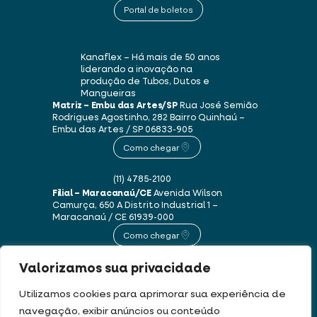
Portal de boletos
Kanaflex – Há mais de 50 anos
liderando a inovação na
produção de Tubos, Dutos e
Mangueiras
Matriz – Embu das Artes/SP
Rua José Semião
Rodrigues Agostinho, 282
Bairro Quinhaú –
Embu das Artes / SP
06833-905
Como chegar
(11) 4785-2100
Filial – Maracanaú/CE
Avenida Wilson
Camurça, 650 A
Distrito Industrial 1 –
Maracanaú / CE
61939-000
Como chegar
Valorizamos sua privacidade
(85) 3250-1235
Utilizamos cookies para aprimorar sua experiência de
navegação, exibir anúncios ou conteúdo