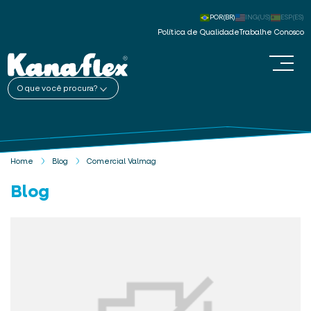
POR(BR)
ING(US)
ESP(ES)
Política de Qualidade
Trabalhe Conosco
O que você procura?
Home
Blog
Comercial Valmag
Blog