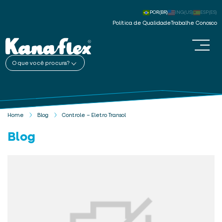
POR(BR)
ING(US)
ESP(ES)
Política de Qualidade
Trabalhe Conosco
O que você procura?
Home
Blog
Controle – Eletro Transol
Blog