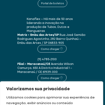
Portal de boletos
Kanaflex – Há mais de 50 anos
liderando a inovação na
produção de Tubos, Dutos e
Mangueiras
Matriz – Embu das Artes/SP
Rua José Semião
Rodrigues Agostinho, 282
Bairro Quinhaú –
Embu das Artes / SP
06833-905
Como chegar
(11) 4785-2100
Filial – Maracanaú/CE
Avenida Wilson
Camurça, 650 A
Distrito Industrial 1 –
Maracanaú / CE
61939-000
Como chegar
Valorizamos sua privacidade
(85) 3250-1235
Utilizamos cookies para aprimorar sua experiência de
navegação, exibir anúncios ou conteúdo