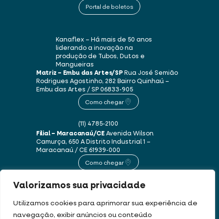
Portal de boletos
Kanaflex – Há mais de 50 anos
liderando a inovação na
produção de Tubos, Dutos e
Mangueiras
Matriz – Embu das Artes/SP
Rua José Semião
Rodrigues Agostinho, 282
Bairro Quinhaú –
Embu das Artes / SP
06833-905
Como chegar
(11) 4785-2100
Filial – Maracanaú/CE
Avenida Wilson
Camurça, 650 A
Distrito Industrial 1 –
Maracanaú / CE
61939-000
Como chegar
Valorizamos sua privacidade
(85) 3250-1235
Utilizamos cookies para aprimorar sua experiência de
navegação, exibir anúncios ou conteúdo