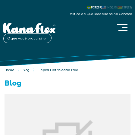
POR(BR)
ING(US)
ESP(ES)
Política de Qualidade
Trabalhe Conosco
O que você procura?
Home
Blog
Elepira Eletricidade Ltda
Blog