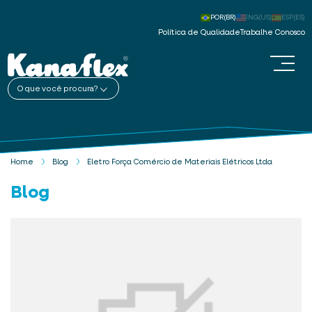
POR(BR)
ING(US)
ESP(ES)
Política de Qualidade
Trabalhe Conosco
O que você procura?
Home
Blog
Eletro Força Comércio de Materiais Elétricos Ltda
Blog