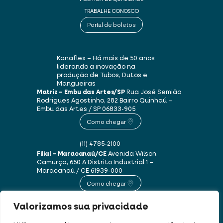
TRABALHE CONOSCO
Portal de boletos
Kanaflex – Há mais de 50 anos
liderando a inovação na
produção de Tubos, Dutos e
Mangueiras
Matriz – Embu das Artes/SP
Rua José Semião
Rodrigues Agostinho, 282
Bairro Quinhaú –
Embu das Artes / SP
06833-905
Como chegar
(11) 4785-2100
Filial – Maracanaú/CE
Avenida Wilson
Camurça, 650 A
Distrito Industrial 1 –
Maracanaú / CE
61939-000
Como chegar
Valorizamos sua privacidade
(85) 3250-1235