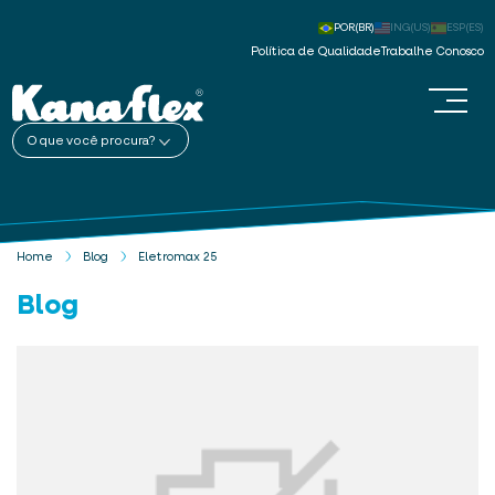
POR(BR)
ING(US)
ESP(ES)
Política de Qualidade
Trabalhe Conosco
O que você procura?
Home
Blog
Eletromax 25
Blog