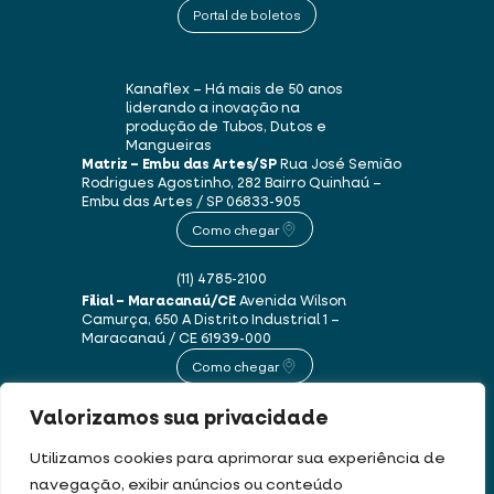
Portal de boletos
Kanaflex – Há mais de 50 anos
liderando a inovação na
produção de Tubos, Dutos e
Mangueiras
Matriz – Embu das Artes/SP
Rua José Semião
Rodrigues Agostinho, 282
Bairro Quinhaú –
Embu das Artes / SP
06833-905
Como chegar
(11) 4785-2100
Filial – Maracanaú/CE
Avenida Wilson
Camurça, 650 A
Distrito Industrial 1 –
Maracanaú / CE
61939-000
Como chegar
Valorizamos sua privacidade
(85) 3250-1235
Utilizamos cookies para aprimorar sua experiência de
navegação, exibir anúncios ou conteúdo