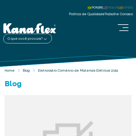
POR(BR)
ING(US)
ESP(ES)
Política de Qualidade
Trabalhe Conosco
O que você procura?
Home
Blog
Eletrorastro Comércio de Materiais Elétricos Ltda
Blog