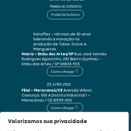
TRABALHE CONOSCO
Portal de boletos
Kanaflex – Há mais de 50 anos
liderando a inovação na
produção de Tubos, Dutos e
Mangueiras
Matriz – Embu das Artes/SP
Rua José Semião
Rodrigues Agostinho, 282
Bairro Quinhaú –
Embu das Artes / SP
06833-905
Como chegar
(11) 4785-2100
Filial – Maracanaú/CE
Avenida Wilson
Camurça, 650 A
Distrito Industrial 1 –
Maracanaú / CE
61939-000
Como chegar
Valorizamos sua privacidade
(85) 3250-1235