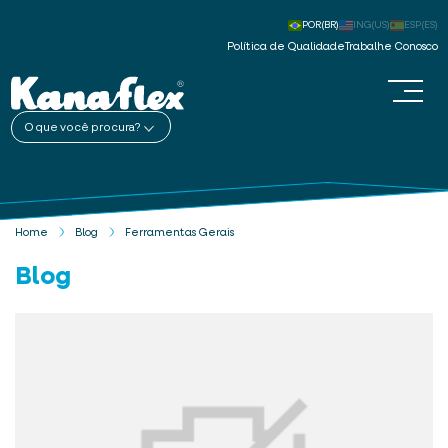
POR(BR)
ING(US)
ESP(ES)
Política de Qualidade
Trabalhe Conosco
O que você procura?
Home
Blog
Ferramentas Gerais
Blog