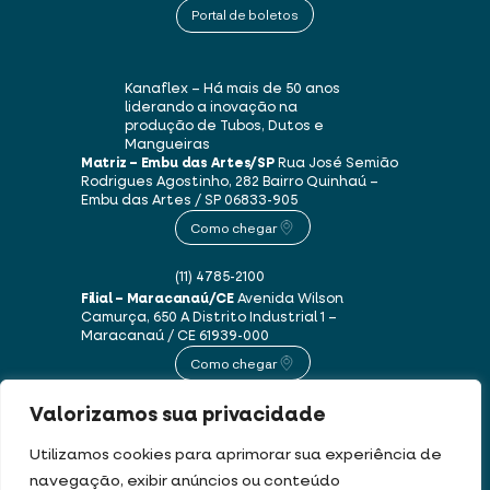
Portal de boletos
Kanaflex – Há mais de 50 anos
liderando a inovação na
produção de Tubos, Dutos e
Mangueiras
Matriz – Embu das Artes/SP
Rua José Semião
Rodrigues Agostinho, 282
Bairro Quinhaú –
Embu das Artes / SP
06833-905
Como chegar
(11) 4785-2100
Filial – Maracanaú/CE
Avenida Wilson
Camurça, 650 A
Distrito Industrial 1 –
Maracanaú / CE
61939-000
Como chegar
Valorizamos sua privacidade
(85) 3250-1235
Utilizamos cookies para aprimorar sua experiência de
navegação, exibir anúncios ou conteúdo