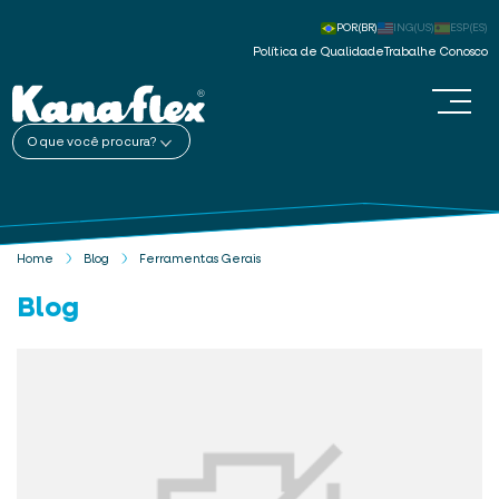
POR(BR)
ING(US)
ESP(ES)
Política de Qualidade
Trabalhe Conosco
O que você procura?
Home
Blog
Ferramentas Gerais
Blog