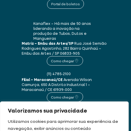
Portal de boletos
Kanaflex – Há mais de 50 anos
liderando a inovação na
produção de Tubos, Dutos e
Mangueiras
Matriz – Embu das Artes/SP
Rua José Semião
Rodrigues Agostinho, 282
Bairro Quinhaú –
Embu das Artes / SP
06833-905
Como chegar
(11) 4785-2100
Filial – Maracanaú/CE
Avenida Wilson
Camurça, 650 A
Distrito Industrial 1 –
Maracanaú / CE
61939-000
Como chegar
Valorizamos sua privacidade
(85) 3250-1235
Utilizamos cookies para aprimorar sua experiência de
navegação, exibir anúncios ou conteúdo